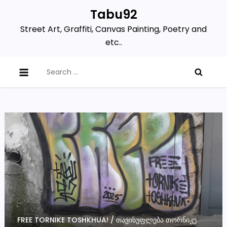
Skip
Tabu92
to
Street Art, Graffiti, Canvas Painting, Poetry and
content
etc..
Search
for:
FREE TORNIKE TOSHKHUA! / ᲗᲐᲕᲘᲡᲣᲤᲚᲔᲑᲐ ᲗᲝᲠᲜᲘᲙᲔ