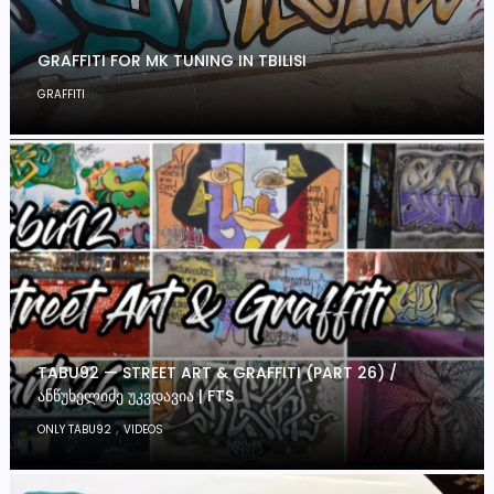
GRAFFITI FOR MK TUNING IN TBILISI
GRAFFITI
TABU92 — STREET ART & GRAFFITI (PART 26) /
ᲐᲜᲬᲣᲮᲔᲚᲘᲫᲔ ᲣᲙᲕᲓᲐᲕᲘᲐ | FTS
,
ONLY TABU92
VIDEOS