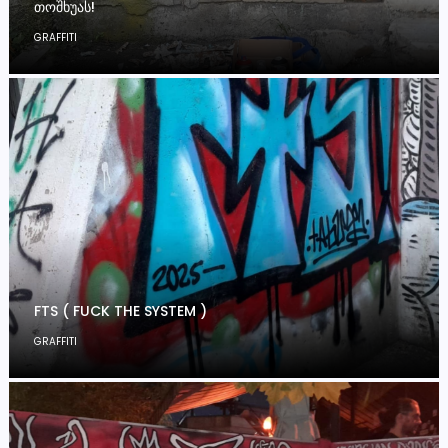
ᲗᲝᲨᲮᲣᲐᲡ!
GRAFFITI
FTS ( FUCK THE SYSTEM )
GRAFFITI