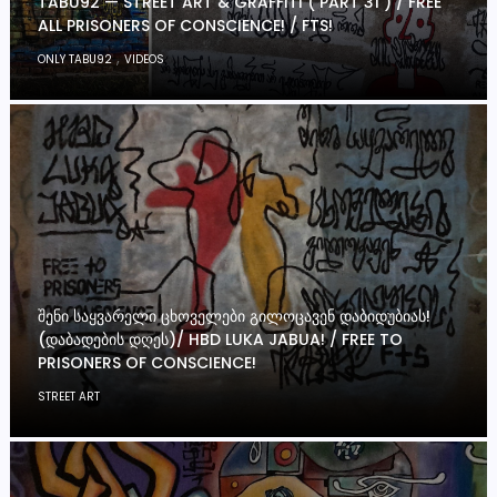
TABU92 — STREET ART & GRAFFITI ( PART 31 ) / FREE
ALL PRISONERS OF CONSCIENCE! / FTS!
,
ONLY TABU92
VIDEOS
ᲨᲔᲜᲘ ᲡᲐᲧᲕᲐᲠᲔᲚᲘ ᲪᲮᲝᲕᲔᲚᲔᲑᲘ ᲒᲘᲚᲝᲪᲐᲕᲔᲜ ᲓᲐᲑᲘᲓᲣᲑᲘᲐᲡ!
(ᲓᲐᲑᲐᲓᲔᲑᲘᲡ ᲓᲦᲔᲡ)/ HBD LUKA JABUA! / FREE TO
PRISONERS OF CONSCIENCE!
STREET ART