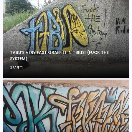
TABU’S VERY FAST GRAFFITI IN TBILISI (FUCK THE
SYSTEM)
GRAFFITI