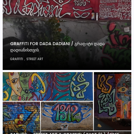
GRAFFITI FOR DADA DADIANI / ᲒᲠᲐᲤᲘᲢᲘ ᲓᲐᲓᲐ
ᲓᲐᲓᲘᲐᲜᲘᲡᲗᲕᲘᲡ
,
GRAFFITI
STREET ART