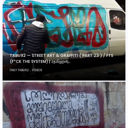
TABU92 — STREET ART & GRAFFITI ( PART 23 ) / FTS
(F*CK THE SYSTEM) | ᲐᲯᲐᲜᲧᲓᲘ!¡..
,
ONLY TABU92
VIDEOS