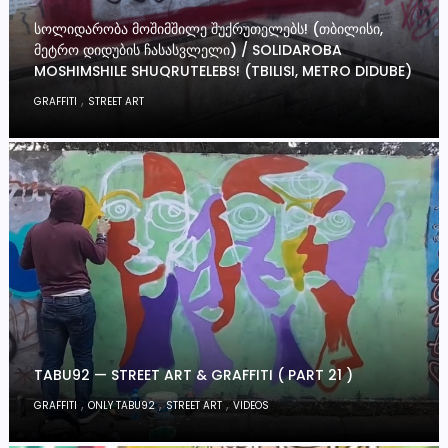
ᲡᲝᲚᲘᲓᲐᲠᲝᲑᲐ ᲛᲝᲨᲘᲛᲨᲘᲚᲔ ᲨᲣᲥᲠᲣᲗᲔᲚᲔᲑᲡ! (ᲗᲑᲘᲚᲘᲡᲘ,
ᲛᲔᲢᲠᲝ ᲓᲘᲓᲣᲑᲘᲡ ᲩᲐᲡᲐᲡᲕᲚᲔᲚᲘ) / SOLIDAROBA
MOSHIMSHILE SHUQRUTELEBS! (TBILISI, METRO DIDUBE)
,
GRAFFITI
STREET ART
TABU92 — STREET ART & GRAFFITI ( PART 21 )
,
,
,
GRAFFITI
ONLY TABU92
STREET ART
VIDEOS