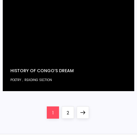
HISTORY OF CONGO’S DREAM
,
POETRY
READING SECTION
P
Page
Page
Next
1
2
o
page