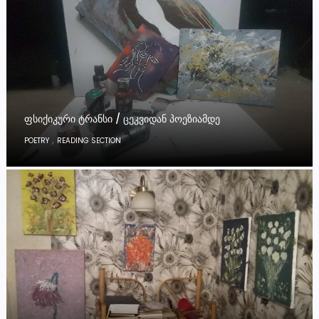
ᲤᲡᲘᲥᲘᲙᲣᲠᲘ ᲢᲠᲐᲜᲡᲘ / ᲪᲔᲙᲕᲘᲓᲐᲜ ᲞᲝᲔᲖᲘᲐᲛᲓᲔ
,
POETRY
READING SECTION