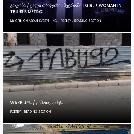
ᲒᲝᲒᲝᲜᲐ / ᲥᲐᲚᲘ ᲗᲑᲘᲚᲘᲡᲘᲡ ᲛᲔᲢᲠᲝᲨᲘ | GIRL / WOMAN IN
TBILISI’S METRO
,
,
MY OPINION ABOUT EVERYTHING
POETRY
READING SECTION
WAKE UP!.. / ᲒᲐᲛᲝᲘᲦᲕᲘᲫᲔ!..
,
POETRY
READING SECTION