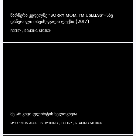
ᲬᲐᲠᲬᲔᲠᲐ ᲙᲔᲓᲔᲚᲖᲔ “SORRY MOM, I’M USELESS”–ᲡᲖᲔ
ᲓᲐᲬᲔᲠᲘᲚᲘ ᲗᲐᲕᲘᲡᲣᲤᲐᲚᲘ ᲚᲔᲥᲡᲘ (2017)
,
POETRY
READING SECTION
ᲛᲔ ᲐᲠ ᲕᲘᲪᲘ ᲤᲚᲘᲠᲢᲘᲡ ᲮᲔᲚᲝᲕᲜᲔᲑᲐ
,
,
MY OPINION ABOUT EVERYTHING
POETRY
READING SECTION