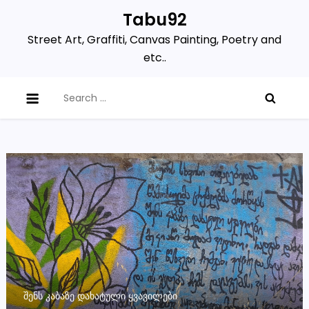
Skip
Tabu92
to
Street Art, Graffiti, Canvas Painting, Poetry and
content
etc..
Search
for:
ᲨᲔᲜᲡ ᲙᲐᲑᲐᲖᲔ ᲓᲐᲮᲐᲢᲣᲚᲘ ᲧᲕᲐᲕᲘᲚᲔᲑᲘ