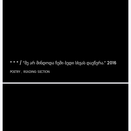
* * * / “ᲛᲔ ᲐᲠ ᲛᲘᲜᲓᲝᲓᲐ ᲩᲔᲛᲘ ᲑᲔᲓᲘ ᲡᲮᲕᲐᲡ ᲓᲐᲔᲬᲔᲠᲐ.” 2016
,
POETRY
READING SECTION