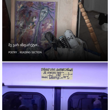
ᲛᲔ ᲕᲐᲠ ᲘᲜᲤᲐᲠᲥᲢᲘ!..
,
POETRY
READING SECTION