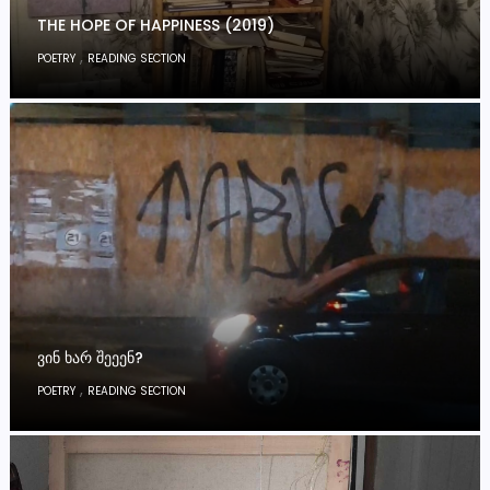
THE HOPE OF HAPPINESS (2019)
,
POETRY
READING SECTION
ᲕᲘᲜ ᲮᲐᲠ ᲨᲔᲔᲔᲜ?
,
POETRY
READING SECTION