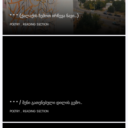
* * * (ᲥᲐᲚᲐᲥᲘᲡ ᲖᲔᲛᲝᲗ ᲘᲠᲬᲔᲕᲐ ᲜᲐᲕᲘ…)
,
POETRY
READING SECTION
* * * / ᲨᲔᲜᲘ ᲒᲐᲗᲔᲜᲔᲑᲣᲚᲘ ᲓᲘᲚᲘᲡ ᲒᲔᲛᲝ..
,
POETRY
READING SECTION