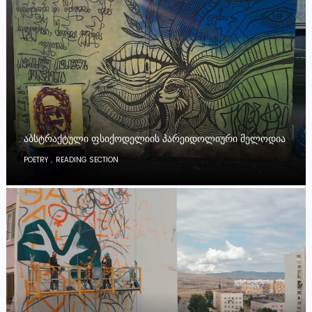
ᲐᲑᲡᲢᲠᲐᲥᲢᲣᲚᲘ ᲤᲡᲘᲥᲝᲓᲔᲚᲘᲘᲡ ᲞᲐᲠᲔᲘᲓᲝᲚᲘᲣᲠᲘ ᲛᲔᲚᲝᲓᲘᲐ
,
POETRY
READING SECTION