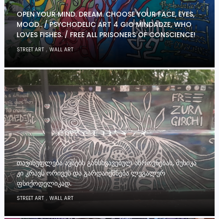
OPEN YOUR MIND. DREAM. CHOOSE YOUR FACE, EYES,
MOOD.. / PSYCHODELIC ART 4 GIO MINDADZE, WHO
LOVES FISHES. / FREE ALL PRISONERS OF CONSCIENCE!
,
STREET ART
WALL ART
ᲗᲐᲕᲘᲡᲣᲤᲚᲔᲑᲐ ᲐᲕᲡᲔᲑᲡ ᲒᲐᲜᲡᲮᲕᲐᲕᲔᲑᲣᲚ ᲐᲖᲠᲝᲕᲜᲔᲑᲐᲡ, ᲛᲣᲡᲘᲙᲐ
ᲙᲘ ᲙᲠᲐᲕᲡ ᲝᲠᲘᲕᲔᲡ ᲓᲐ ᲒᲐᲠᲓᲐᲘᲥᲛᲜᲔᲑᲐ ᲚᲔᲒᲐᲚᲣᲠ
ᲤᲡᲘᲥᲝᲓᲔᲚᲘᲙᲐᲓ.
,
STREET ART
WALL ART