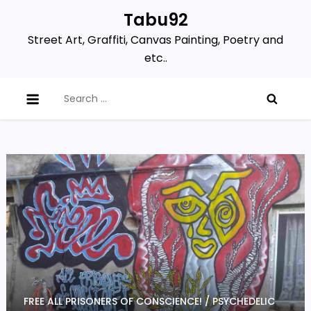
Skip
Tabu92
to
Street Art, Graffiti, Canvas Painting, Poetry and
content
etc..
Search
for:
FREE ALL PRISONERS OF CONSCIENCE! / PSYCHEDELIC