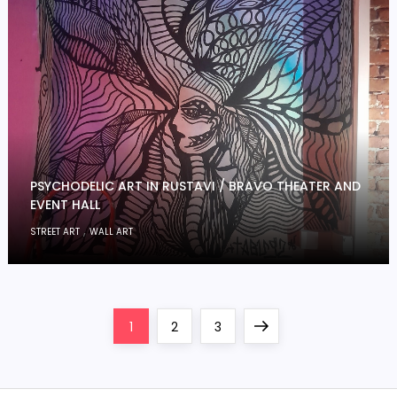
PSYCHODELIC ART IN RUSTAVI / BRAVO THEATER AND
EVENT HALL
,
STREET ART
WALL ART
P
Page
Page
Page
Next
1
2
3
o
page