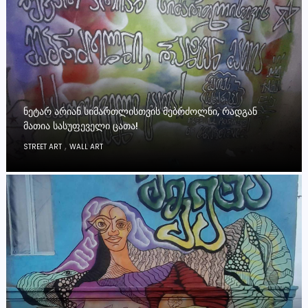
ᲜᲔᲢᲐᲠ ᲐᲠᲘᲐᲜ ᲡᲘᲛᲐᲠᲗᲚᲘᲡᲗᲕᲘᲡ ᲛᲔᲑᲠᲫᲝᲚᲜᲘ, ᲠᲐᲓᲒᲐᲜ
ᲛᲐᲗᲘᲐ ᲡᲐᲡᲣᲤᲔᲕᲔᲚᲘ ᲪᲐᲗᲐ!
,
STREET ART
WALL ART