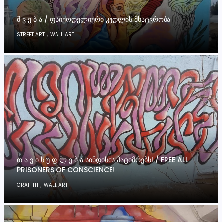
Შ Ვ Ე Ბ Ა / ᲤᲡᲘᲥᲝᲓᲔᲚᲘᲣᲠᲘ ᲙᲔᲓᲚᲘᲡ ᲛᲮᲐᲢᲕᲠᲝᲑᲐ
,
STREET ART
WALL ART
Თ Ა Ვ Ი Ს Უ Ფ Ლ Ე Ბ Ა ᲡᲘᲜᲓᲘᲡᲘᲡ ᲞᲐᲢᲘᲛᲠᲔᲑᲡ! / FREE ALL
PRISONERS OF CONSCIENCE!
,
GRAFFITI
WALL ART