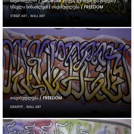
ᲡᲐᲥᲐᲠᲗᲕᲔᲚᲝ / GEORGIA (ᲠᲣᲥᲐ, ᲧᲣᲠᲫᲔᲜᲘ ᲓᲐ ᲢᲘᲢᲔᲑᲘ)
ᲡᲬᲐᲕᲚᲐ ᲡᲘᲜᲐᲗᲚᲔᲐ! | ᲗᲐᲕᲘᲡᲣᲤᲚᲔᲑᲐ / FREEDOM
,
STREET ART
WALL ART
ᲗᲐᲕᲘᲡᲣᲤᲚᲔᲑᲐ / FREEDOM
,
GRAFFITI
WALL ART