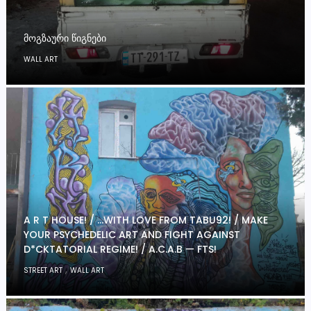
ᲛᲝᲒᲖᲐᲣᲠᲘ ᲬᲘᲒᲜᲔᲑᲘ
WALL ART
A R T HOUSE! / …WITH LOVE FROM TABU92! / MAKE
YOUR PSYCHEDELIC ART AND FIGHT AGAINST
D*CKTATORIAL REGIME! / A.C.A.B — FTS!
,
STREET ART
WALL ART