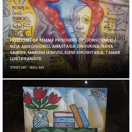
FREEDOM FOR FEMALE PRISONERS OF CONSCIENCE! /
MZIA AMAGHLOBELI, ANASTASIA ZINOVKINA, NANA
SANDER, MARIAM IASHVILI, ELENE KHOSHTARIA, TAMAR
LORTKIPANIDZE.
,
STREET ART
WALL ART