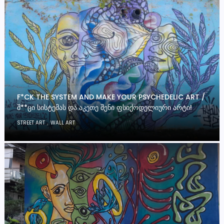
F*CK THE SYSTEM AND MAKE YOUR PSYCHEDELIC ART /
Შ**ᲪᲘ ᲡᲘᲡᲢᲔᲛᲐᲡ ᲓᲐ ᲐᲙᲔᲗᲔ ᲨᲔᲜᲘ ᲤᲡᲘᲥᲝᲓᲔᲚᲘᲣᲠᲘ ᲐᲠᲢᲘ!
,
STREET ART
WALL ART