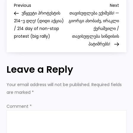
P
(Tbilisi)
Previous
Next
Previous
Next
/
Post
Post
უწყვეტი პროტესტის
თავისუფლება ექიმებს! —
FTS
o
214-ე დღე! (დიდი აქცია)
გიორგი ახობაძე, ირაკლი
/ 214 day of non-stop
ქერაშვილი /
s
protest (big rally)
თავისუფლება სინდისის
პატიმრებს!
t
n
Leave a Reply
a
Your email address will not be published.
Required fields
v
are marked
*
i
Comment
*
g