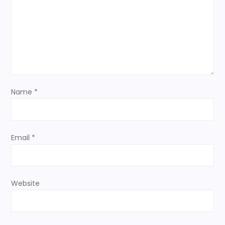
a
t
i
o
n
Name
*
Email
*
Website