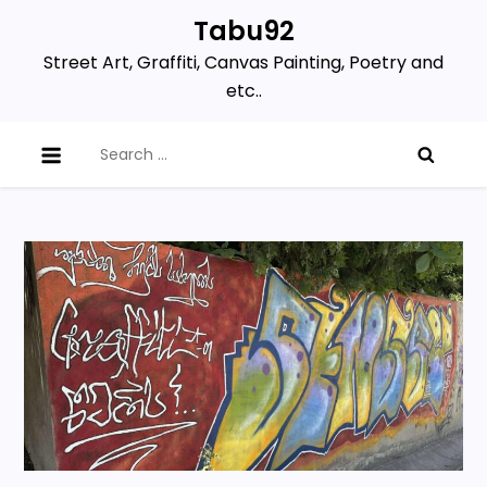
Skip
Tabu92
to
Street Art, Graffiti, Canvas Painting, Poetry and
content
etc..
Search
for: