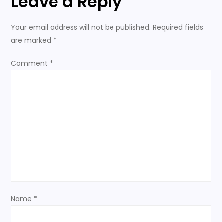
Leave a Reply
a
Your email address will not be published.
Required fields
v
are marked
*
i
Comment
*
g
a
t
i
o
n
Name
*