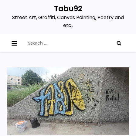
Skip
Tabu92
to
Street Art, Graffiti, Canvas Painting, Poetry and
content
etc..
Search
for: