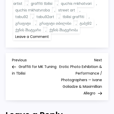
artist
,
graffiti tbilisi
,
quchis mkhatvari
,
quchis mkhatvroba
,
street art
,
tabu92
,
tabu92art
,
tbilisi graffiti
,
გრაფიტი
,
გრაფიტი თბილისი
,
ტაბუ92
,
ქუჩის მხატვარი
,
ქუჩის მხატვრობა
on
Leave a Comment
tabu’s
very
fast
graffiti
in
P
tbilisi
Previous
Next
Previous
Next
(fuck
Post
Post
Graffiti for MK Tuning
Erotic Photo Exhibition &
the
o
system)
in Tbilisi
Performance /
Photographers — Ivane
s
Goliadze & Maximillian
Allegro
t
n