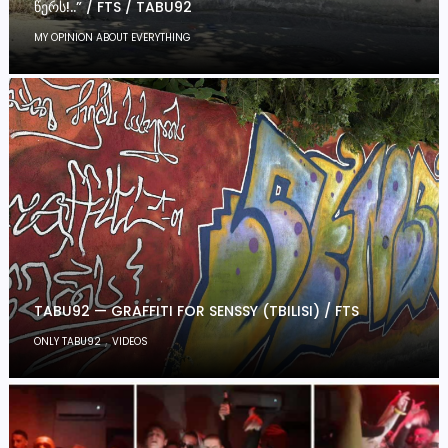
ᲬᲔᲠᲡ!..” / FTS / TABU92
MY OPINION ABOUT EVERYTHING
TABU92 — GRAFFITI FOR SENSSY (TBILISI) / FTS
,
ONLY TABU92
VIDEOS