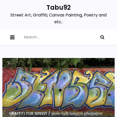
Skip
Tabu92
to
Street Art, Graffiti, Canvas Painting, Poetry and
content
etc..
Search
for:
GRAFFITI FOR SENSSY / ᲣᲑᲐᲜᲘ ᲩᲔᲛᲡ ᲡᲐᲮᲔᲚᲡ ᲒᲠᲐᲤᲘᲢᲘᲗ