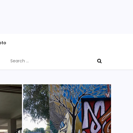
oto
Search
for: