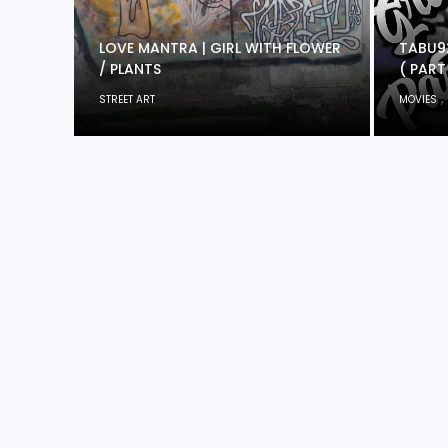
LOVE MANTRA | GIRL WITH FLOWER
TABU92
/ PLANTS
( PART 
,
STREET ART
MOVIES