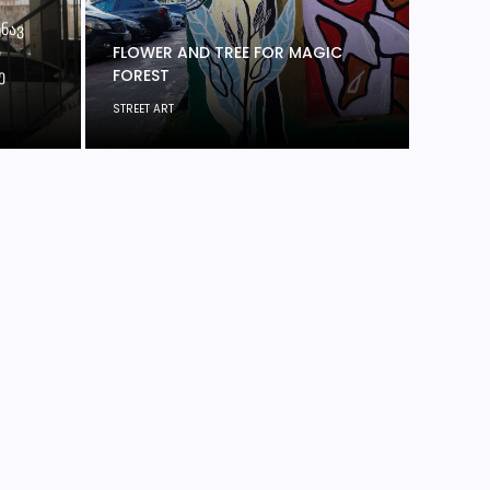
ᲣᲜᲐᲕ
Რ
FLOWER AND TREE FOR MAGIC
Ე
FOREST
STREET ART