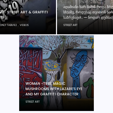
ᲐᲓᲐᲛᲘᲐᲜᲘ ᲮᲐᲠ ᲛᲐᲨᲘᲜ ᲠᲝᲪᲐ ᲖᲠ
 — STREET ART & GRAFFITI
ᲡᲮᲕᲐᲖᲔ, ᲠᲝᲓᲔᲡᲐᲪ ᲗᲕᲘᲗᲝᲜ ᲮᲐ
19 )
ᲡᲐᲖᲠᲣᲜᲐᲕᲘ!.. — ᲜᲝᲓᲐᲠ ᲓᲣᲛᲑᲐᲫ
,
ONLY TABU92
VIDEOS
STREET ART
WOMAN -TREE, MAGIC
MUSHROOMS WITH LAZARE’S EYE
AND MY GRAFFITI CHARACTER
STREET ART