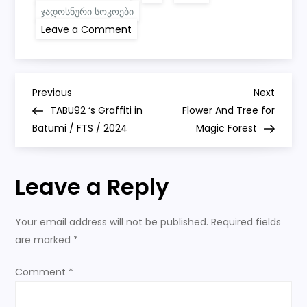
ჯადოსნური სოკოები
on
Leave a Comment
Woman
-
Tree,
Magic
Mushrooms
P
with
Previous
Next
Previous
Next
Lazare’s
Post
Post
TABU92 ‘s Graffiti in
Flower And Tree for
Eye
o
and
Batumi / FTS / 2024
Magic Forest
my
Graffiti
s
Character
Leave a Reply
t
n
Your email address will not be published.
Required fields
are marked
*
a
Comment
*
v