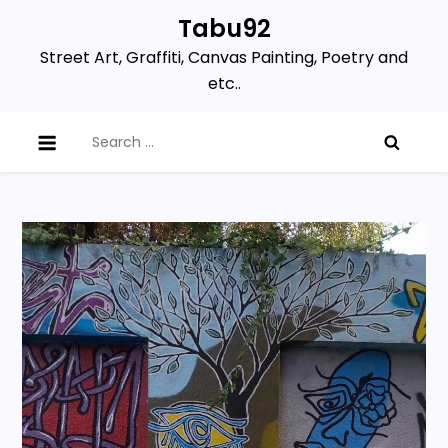
Skip
Tabu92
to
Street Art, Graffiti, Canvas Painting, Poetry and
content
etc..
Search
for: