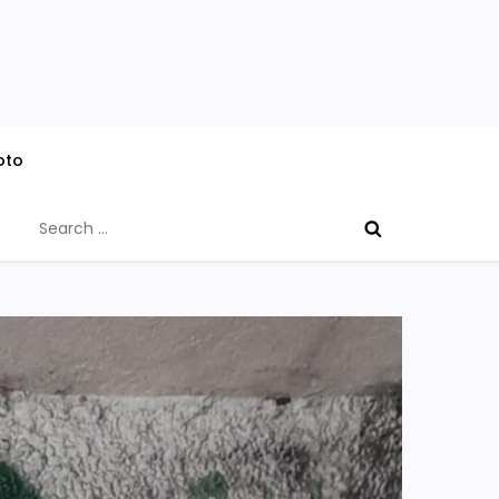
oto
Search
for: