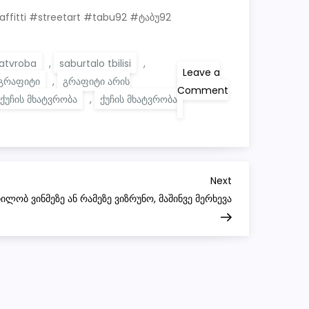
graffitti #streetart #tabu92 #ტაბუ92
atvroba
,
saburtalo tbilisi
,
Leave a
გრაფიტი
,
გრაფიტი არის
Comment
ქუჩის მხატვრობა
,
ქუჩის მხატვრობა
on
My
Character
with
message
—
FTS
Next
Next
(Fuck
The
Post
ილობ ვინმეზე ან რამეზე ვიზრუნო, მაშინვე მერხევა
System!)