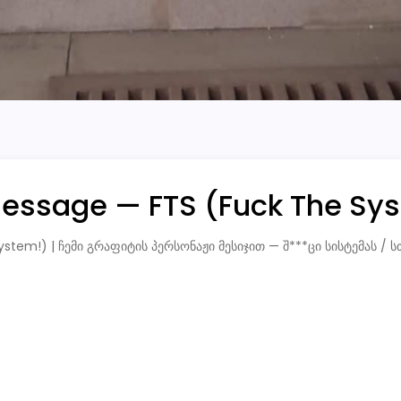
essage — FTS (Fuck The Sy
ystem!) | ჩემი გრაფიტის პერსონაჟი მესიჯით — შ***ცი სისტემას 