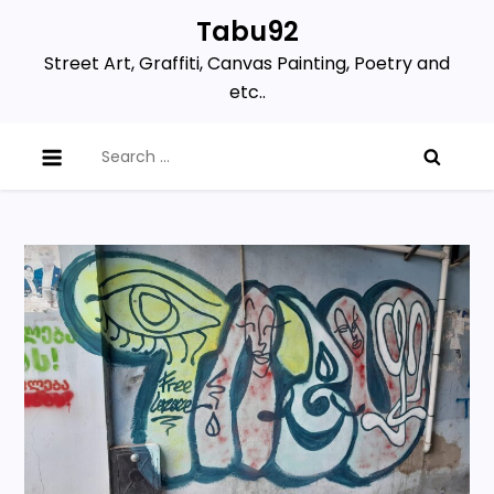
Skip
Tabu92
to
Street Art, Graffiti, Canvas Painting, Poetry and
content
etc..
Search
for: