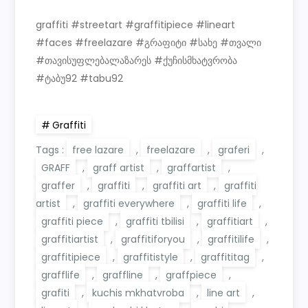
graffiti #streetart #graffitipiece #lineart
#faces #freelazare #გრაფიტი #სახე #თვალი
#თავისუფლებალაზარეს #ქუჩისმხატვრობა
#ტაბუ92 #tabu92
Graffiti
Tags :
free lazare
,
freelazare
,
graferi
,
GRAFF
,
graff artist
,
graffartist
,
graffer
,
graffiti
,
graffiti art
,
graffiti
artist
,
graffiti everywhere
,
graffiti life
,
graffiti piece
,
graffiti tbilisi
,
graffitiart
,
graffitiartist
,
graffitiforyou
,
graffitilife
,
graffitipiece
,
graffitistyle
,
graffititag
,
grafflife
,
graffline
,
graffpiece
,
grafiti
,
kuchis mkhatvroba
,
line art
,