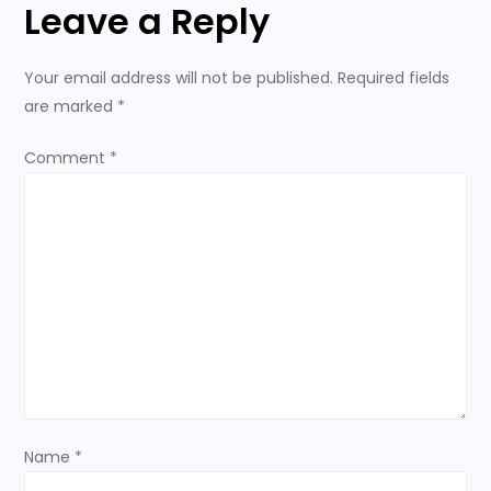
t
Leave a Reply
n
Your email address will not be published.
Required fields
a
are marked
*
v
Comment
*
i
g
a
t
i
o
Name
*