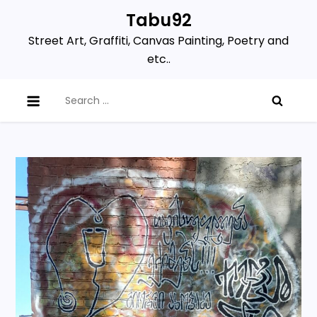
Skip
Tabu92
to
Street Art, Graffiti, Canvas Painting, Poetry and
content
etc..
Search
for: