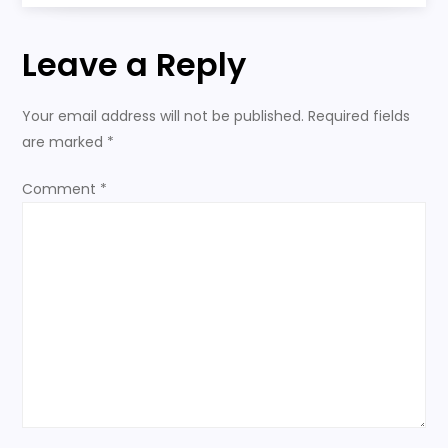
s
t
Leave a Reply
n
Your email address will not be published.
Required fields
a
are marked
*
v
Comment
*
i
g
a
t
i