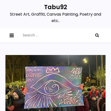
Skip
Tabu92
to
Street Art, Graffiti, Canvas Painting, Poetry and
content
etc..
Search
for: