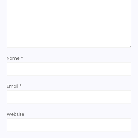
a
t
i
o
Name
*
n
Email
*
Website