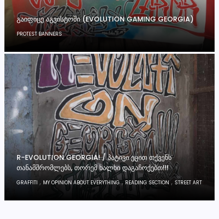
ᲒᲐᲘᲤᲘᲪᲔ ᲐᲒᲕᲘᲡᲢᲝᲨᲘ (EVOLUTION GAMING GEORGIA)
PROTEST BANNERS
R-EVOLUTION GEORGIA! / ᲞᲐᲢᲘᲕᲘ ᲔᲪᲘᲗ ᲗᲥᲕᲔᲜᲡ
ᲗᲐᲜᲐᲛᲨᲠᲝᲛᲚᲔᲑᲡ, ᲗᲝᲠᲔᲛ ᲮᲐᲚᲮᲘ ᲓᲐᲒᲐᲩᲝᲥᲔᲑᲗ!!!
,
,
,
GRAFFITI
MY OPINION ABOUT EVERYTHING
READING SECTION
STREET ART