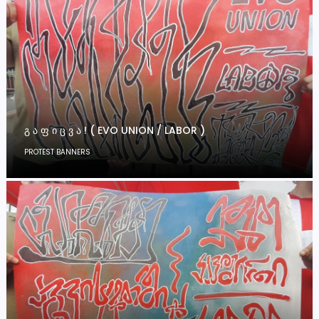
Გ Ა Ფ Ი Ც Ვ Ა ! ( EVO UNION / LABOR )
PROTEST BANNERS