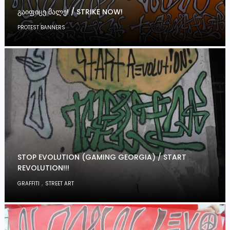
ᲒᲐᲘᲤᲘᲪᲔ ᲛᲐᲚᲔ! / STRIKE NOW!
PROTEST BANNERS
STOP EVOLUTION (GAMING GEORGIA) / START
REVOLUTION!!!
,
GRAFFITI
STREET ART