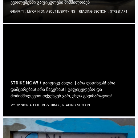
ᲔᲕᲝᲚᲣᲨᲔᲜᲨᲘ ᲒᲐᲤᲘᲪᲣᲚᲔᲑᲘ ᲨᲘᲛᲨᲘᲚᲝᲑᲔᲜ
,
,
,
GRAFFITI
MY OPINION ABOUT EVERYTHING
READING SECTION
STREET ART
STRIKE NOW! / ᲒᲐᲘᲤᲘᲪᲔ ᲐᲮᲚᲐ! | ᲐᲠᲐ ᲓᲐᲪᲘᲜᲕᲐᲡ! ᲐᲠᲐ
ᲓᲐᲛᲪᲘᲠᲔᲑᲐᲡ! ᲐᲠᲐ ᲩᲐᲒᲕᲠᲐᲡ! | ᲒᲐᲤᲘᲪᲣᲚᲔᲑᲝ ᲓᲐ
ᲛᲝᲨᲘᲛᲨᲘᲚᲔᲔᲑᲝ ᲗᲥᲕᲔᲜᲙᲔᲜ ᲕᲐᲠ, ᲣᲜᲓᲐ ᲒᲐᲕᲘᲛᲐᲠᲯᲕᲝᲗ!
,
MY OPINION ABOUT EVERYTHING
READING SECTION