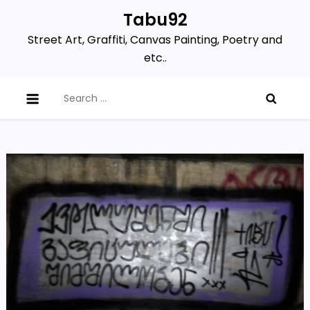
Skip
Tabu92
to
Street Art, Graffiti, Canvas Painting, Poetry and
content
etc..
Search
for: