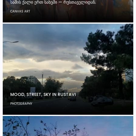
ᲡᲐᲛᲘᲡ ᲥᲐᲚᲘ ᲔᲠᲗ ᲡᲐᲮᲔᲨᲘ — ᲠᲣᲡᲗᲐᲕᲔᲚᲘᲓᲐᲜ.
CANVAS ART
MOOD, STREET, SKY IN RUSTAVI
PHOTOGRAPHY