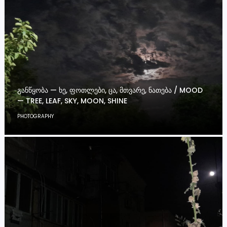
ᲒᲐᲜᲬᲧᲝᲑᲐ — ᲮᲔ, ᲤᲝᲗᲚᲔᲑᲘ, ᲪᲐ, ᲛᲗᲕᲐᲠᲔ, ᲜᲐᲗᲔᲑᲐ / MOOD
— TREE, LEAF, SKY, MOON, SHINE
PHOTOGRAPHY