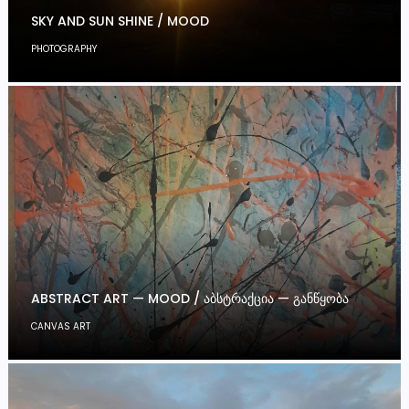
SKY AND SUN SHINE / MOOD
PHOTOGRAPHY
ABSTRACT ART — MOOD / ᲐᲑᲡᲢᲠᲐᲥᲪᲘᲐ — ᲒᲐᲜᲬᲧᲝᲑᲐ
CANVAS ART