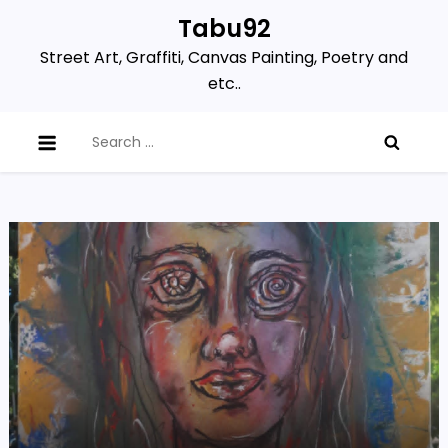
Skip
Tabu92
to
Street Art, Graffiti, Canvas Painting, Poetry and
content
etc..
Search
for: