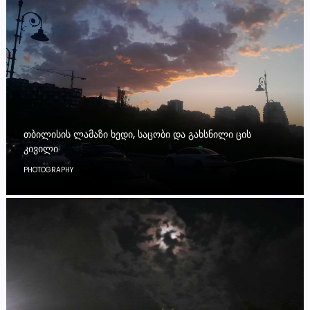
ᲗᲑᲘᲚᲘᲡᲘᲡ ᲚᲐᲛᲐᲖᲘ ᲮᲔᲓᲘ, ᲡᲐᲪᲝᲑᲘ ᲓᲐ ᲒᲐᲮᲡᲜᲘᲚᲘ ᲪᲘᲡ
ᲙᲘᲕᲘᲚᲘ
PHOTOGRAPHY