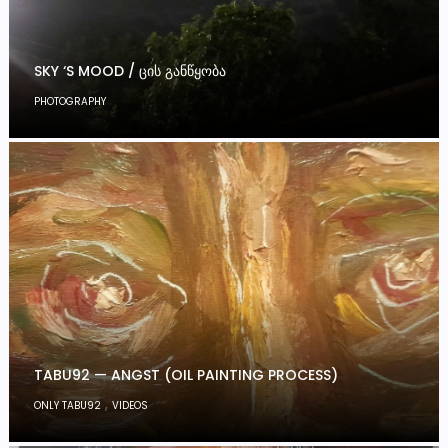
SKY ‘S MOOD / ᲪᲘᲡ ᲒᲐᲜᲬᲧᲝᲑᲐ
PHOTOGRAPHY
TABU92 — ANGST (OIL PAINTING PROCESS)
,
ONLY TABU92
VIDEOS