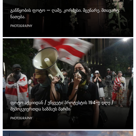
ᲒᲐᲜᲬᲧᲝᲑᲘᲡ ᲤᲝᲢᲝ — ᲦᲐᲛᲔ. ᲙᲝᲠᲞᲣᲡᲘ. ᲛᲪᲔᲜᲐᲠᲔ. ᲛᲗᲐᲕᲐᲠᲔ.
ᲜᲐᲗᲔᲑᲐ.
PHOTOGRAPHY
ᲤᲝᲢᲝ ᲐᲥᲪᲘᲘᲓᲐᲜ / ᲣᲬᲧᲕᲔᲢᲘ ᲞᲠᲝᲢᲔᲡᲢᲘᲡ 194-Ე ᲓᲦᲔ /
ᲨᲔᲛᲝᲒᲕᲘᲔᲠᲗᲓᲐ ᲡᲐᲖᲛᲐᲣᲡ ᲛᲐᲠᲨᲘ
PHOTOGRAPHY