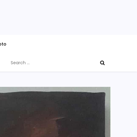
oto
Search
for: