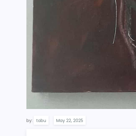
by:
tabu