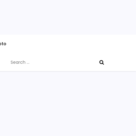
oto
Search
for: