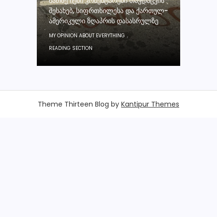
ᲛᲐᲗᲖᲔ ᲩᲔᲛᲘ ᲙᲝᲛᲔᲜᲢᲐᲠᲔᲑᲘ ᲗᲐᲕᲓᲐᲪᲕᲘᲡ
ᲨᲔᲡᲐᲮᲔᲑ, ᲡᲘᲤᲠᲗᲮᲘᲚᲔᲡᲐ ᲓᲐ ᲥᲐᲠᲗᲣᲚ-
ᲐᲛᲔᲠᲘᲙᲣᲚᲘ ᲖᲦᲐᲞᲠᲘᲡ ᲓᲐᲡᲐᲡᲠᲣᲚᲖᲔ
,
MY OPINION ABOUT EVERYTHING
READING SECTION
Theme Thirteen Blog by
Kantipur Themes