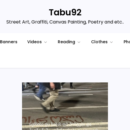
Tabu92
Street Art, Graffiti, Canvas Painting, Poetry and etc..
Banners
Videos
Reading
Clothes
Ph
ᲜᲔᲜᲡᲘᲡᲐ ᲓᲐ ᲡᲐᲑᲐᲡ ᲤᲑ ᲞᲝᲡᲢᲔᲑᲘ ᲓᲐ