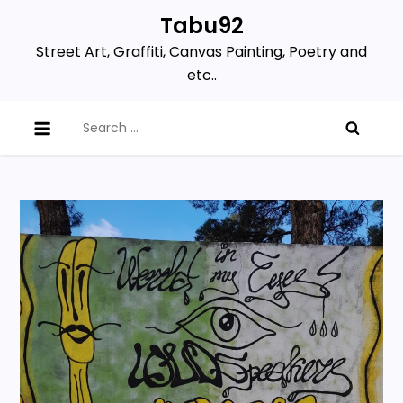
Skip
Tabu92
to
Street Art, Graffiti, Canvas Painting, Poetry and
content
etc..
Search
for: