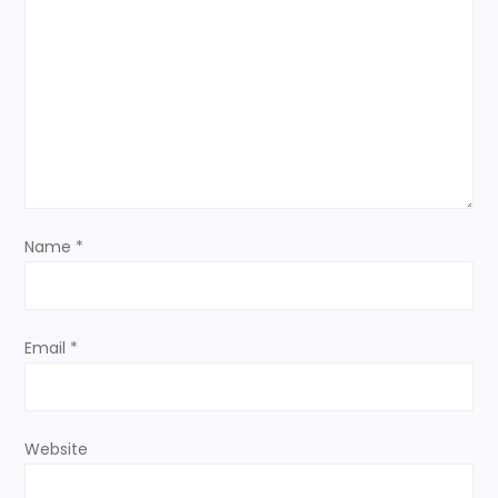
a
t
i
o
n
Name
*
Email
*
Website