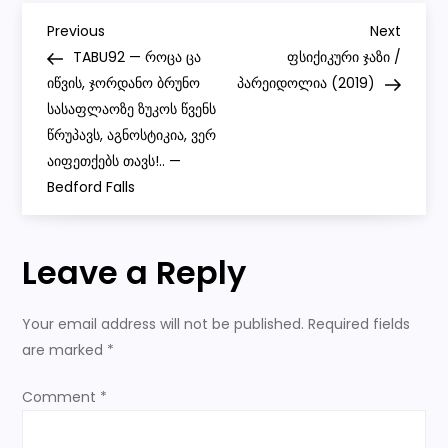
my
P
eyes!..
Previous
Next
Previous
Next
— LOUDspeakers
Post
Post
TABU92 — როცა ცა
ფსიქიკური ჯაზი /
o
იწვის, ჯორდანო ბრუნო
პარეიდოლია (2019)
სასაფლაოზე ზუკოს წვენს
s
წრუპავს, აგნოსტიკია, ვერ
აიფეთქებს თავს!.. —
t
Bedford Falls
n
Leave a Reply
a
v
Your email address will not be published.
Required fields
are marked
*
i
Comment
*
g