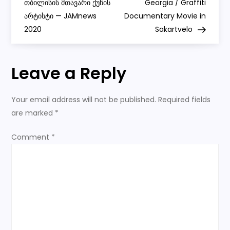
o
თბილისის მთავარი ქუჩის
Georgia / Graffiti
არტისტი — JAMnews
Documentary Movie in
s
2020
Sakartvelo
t
Leave a Reply
n
a
Your email address will not be published.
Required fields
are marked
*
v
Comment
*
i
g
a
t