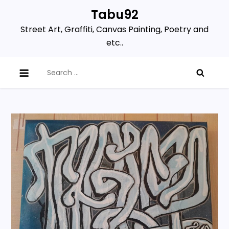
Skip
Tabu92
to
Street Art, Graffiti, Canvas Painting, Poetry and
content
etc..
Search
for: