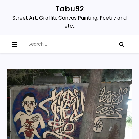
Skip
Tabu92
to
Street Art, Graffiti, Canvas Painting, Poetry and
content
etc..
Search
for: