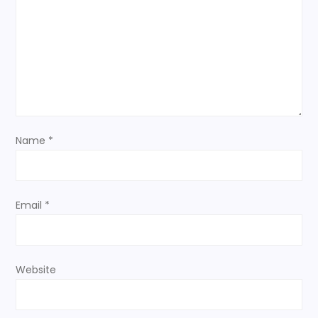
a
t
i
o
Name
*
n
Email
*
Website