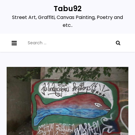
Skip
Tabu92
to
Street Art, Graffiti, Canvas Painting, Poetry and
content
etc..
Search
for: