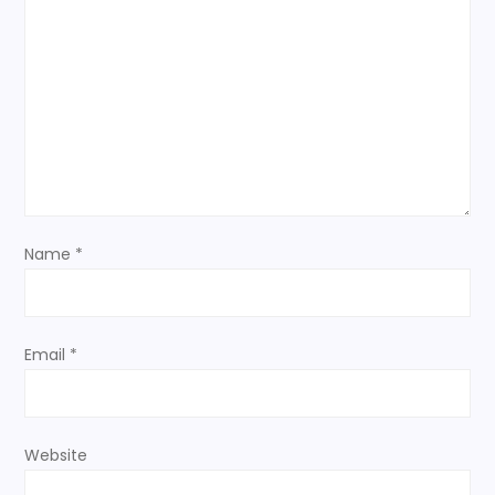
g
a
t
i
o
Name
*
n
Email
*
Website