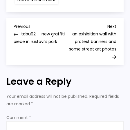
Street
Art
for
Lekso
Ratiani
P
“ეს
Previous
Next
Previous
Next
სიმღერა
Post
Post
tabu92 — new graffiti
an exhibition wall with
ჩემზეა?!”
o
piece in rustavi’s park
protest banners and
some street art photos
s
t
Leave a Reply
n
a
Your email address will not be published.
Required fields
are marked
*
v
Comment
*
i