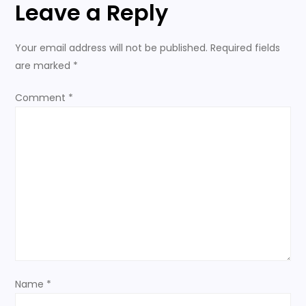
Leave a Reply
a
Your email address will not be published.
Required fields
v
are marked
*
i
Comment
*
g
a
t
i
o
n
Name
*