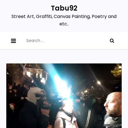
Skip
Tabu92
to
Street Art, Graffiti, Canvas Painting, Poetry and
content
etc..
Search
for: