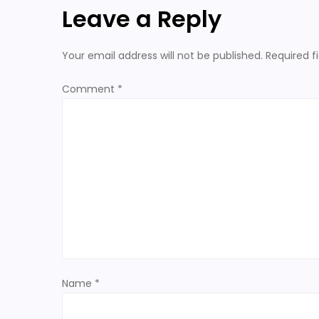
Leave a Reply
t
n
Your email address will not be published.
Required f
a
Comment
*
v
i
g
a
t
Name
*
i