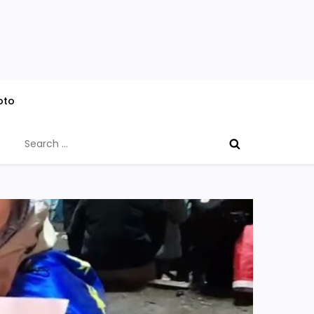
oto
Search
for: