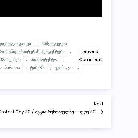
ყიდველი დაცვა
,
გამყიდველი
რის უნივერსიტეტის სტუდენტები
,
Leave a
პროტესტი
,
საპროტესტო
,
Comment
on
რი ბარათი
,
ტაბუ92
,
უკანალი
,
Protest
Day
29
/
აქცია
რუსთაველზე
—
Next
Next
დღე
29
Post
Protest Day 30 / აქცია რუსთაველზე — დღე 30