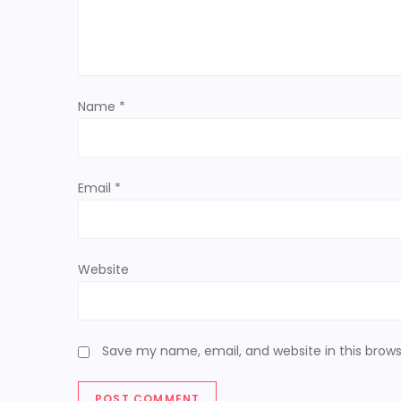
g
a
t
Name
*
i
o
Email
*
n
Website
Save my name, email, and website in this brows