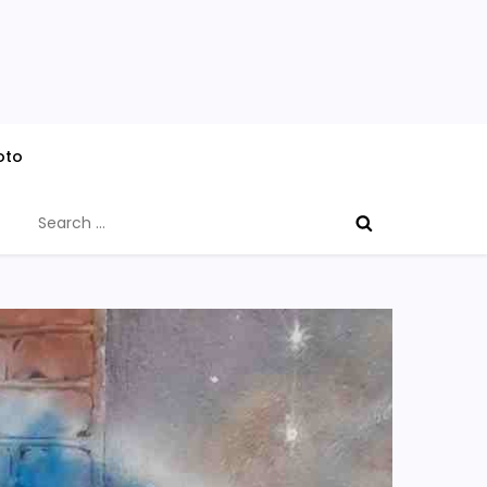
oto
Search
for: