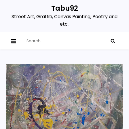
Skip
Tabu92
to
Street Art, Graffiti, Canvas Painting, Poetry and
content
etc..
Search
for: