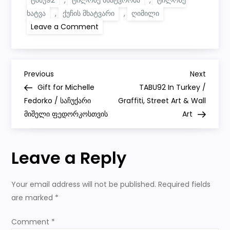
ხატვა
,
ქუჩის მხატვარი
,
ღიმილი
on
Leave a Comment
Mantra
of
Loneliness
with
a
P
Smiling
Previous
Next
Previous
Next
Face
Post
Post
Gift for Michelle
TABU92 In Turkey /
/
o
მარტოობის
Fedorko / საჩუქარი
Graffiti, Street Art & Wall
მანტრა
მიშელი ფედორკოსთვის
მომღიმარი
Art
s
სახით
t
Leave a Reply
n
Your email address will not be published.
Required fields
a
are marked
*
v
Comment
*