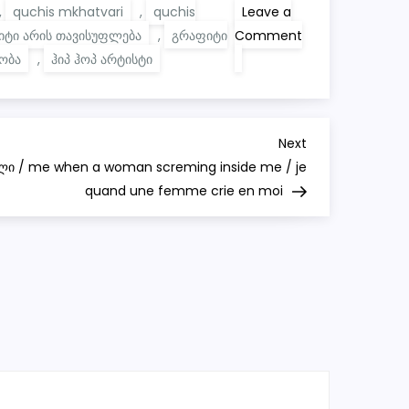
,
quchis mkhatvari
,
quchis
Leave a
იტი არის თავისუფლება
,
გრაფიტი
Comment
on
რობა
,
ჰიპ ჰოპ არტისტი
Graffiti
for
Musician
/
Hip-
Hop
Next
Next
Artist
Post
ალი / me when a woman screming inside me / je
Nikki
Slow
quand une femme crie en moi
in
Rustavi
|
HBD