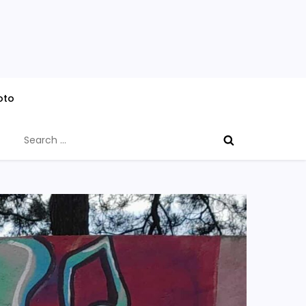
oto
Search
for: