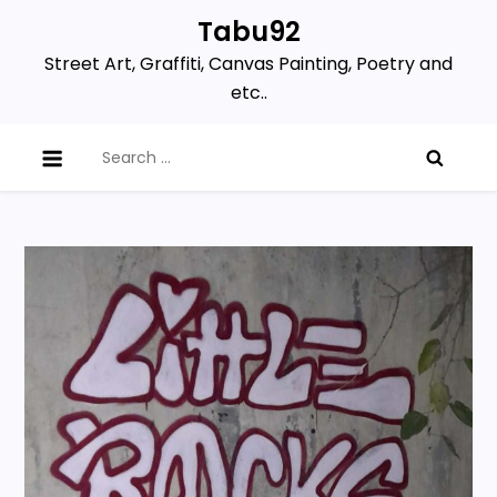
Skip
Tabu92
to
Street Art, Graffiti, Canvas Painting, Poetry and
content
etc..
Search
for: