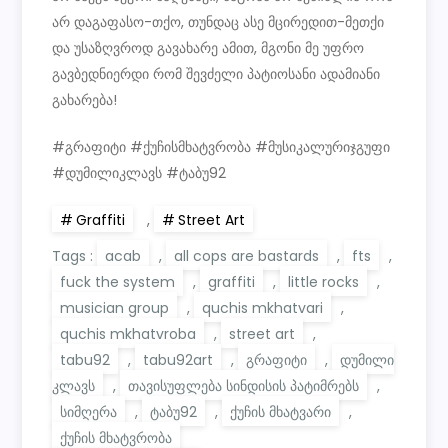
არ დაგაფასო-თქო, თუნდაც ასე მცირედით-მეთქი
და უსაზღვროდ გავახარე ამით, მგონი მე უფრო
გავბედნიერდი რომ შევძელი პატიოსანი ადამიანი
გახარება!
#გრაფიტი #ქუჩისმხატვრობა #მუსიკალურიჯგუფი
#დუმილიკლავს #ტაბუ92
Graffiti
,
Street Art
Tags :
acab
,
all cops are bastards
,
fts
,
fuck the system
,
graffiti
,
little rocks
,
musician group
,
quchis mkhatvari
,
quchis mkhatvroba
,
street art
,
tabu92
,
tabu92art
,
გრაფიტი
,
დუმილი
კლავს
,
თავისუფლება სინდისის პატიმრებს
,
სიმღერა
,
ტაბუ92
,
ქუჩის მხატვარი
,
ქუჩის მხატვრობა