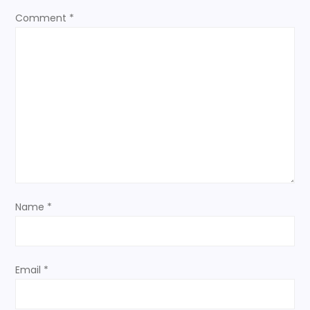
Comment
*
g
a
t
i
o
n
Name
*
Email
*