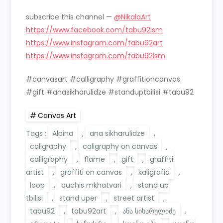
subscribe this channel —
@NikalaArt
https://www.facebook.com/tabu92ism
https://www.instagram.com/tabu92art
https://www.instagram.com/tabu92ism
#canvasart #calligraphy #graffitioncanvas
#gift #anasikharulidze #standuptbilisi #tabu92
Canvas Art
Tags :
Alpina
,
ana sikharulidze
,
caligraphy
,
caligraphy on canvas
,
calligraphy
,
flame
,
gift
,
graffiti
artist
,
graffiti on canvas
,
kaligrafia
,
loop
,
quchis mkhatvari
,
stand up
tbilisi
,
stand uper
,
street artist
,
tabu92
,
tabu92art
,
ანა სიხარულიძე
,