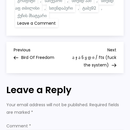
გრაფიტი
,
საჩუქარი
,
სთენდ აპი
,
სთენდ
აფ თბილისი
,
სთენდაპერი
,
ტაბუ92
,
ქუჩის მხატვარი
on
Leave a Comment
Gift
for
Ana
Sikharulidze
/
P
საჩუქარი
Previous
Next
Previous
Next
ანა
Post
Post
Bird Of Freedom
ა ჯ ა ნ ყ დ ი / fts (fuck
სიხარულიძეს
o
the system)
s
Leave a Reply
t
n
Your email address will not be published.
Required fields
are marked
*
a
Comment
*