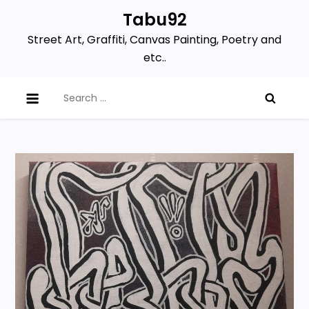
Skip
Tabu92
to
Street Art, Graffiti, Canvas Painting, Poetry and
content
etc..
Search
for: