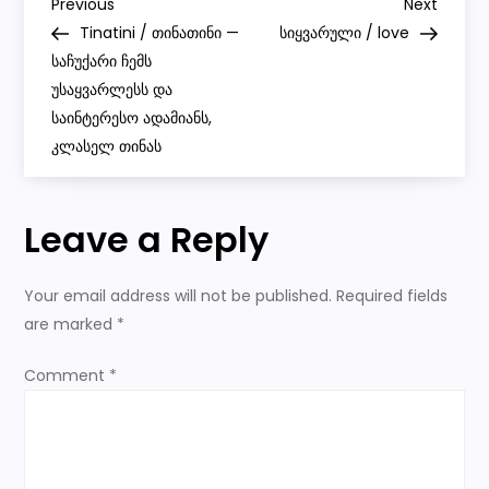
P
Forever
Previous
Next
Previous
Next
REBEL
Post
Post
Tinatini / თინათინი —
სიყვარული / love
|||
o
მუდამ
საჩუქარი ჩემს
ახალგაზრდა
უსაყვარლესს და
/
s
მარად
საინტერესო ადამიანს,
მეამბოხე
კლასელ თინას
t
n
Leave a Reply
a
Your email address will not be published.
Required fields
v
are marked
*
i
Comment
*
g
a