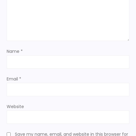
t
i
o
n
Name
*
Email
*
Website
Save my name, email, and website in this browser for