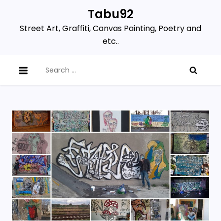
Skip
Tabu92
to
Street Art, Graffiti, Canvas Painting, Poetry and
content
etc..
Search
for: