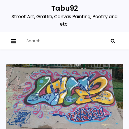
Skip
Tabu92
to
Street Art, Graffiti, Canvas Painting, Poetry and
content
etc..
Search
for: