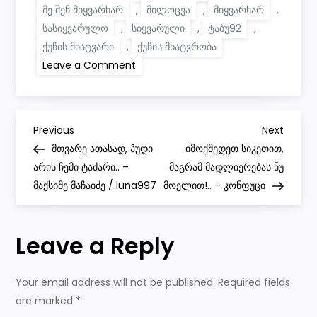
მე შენ მიყვარხარ
,
მილოცვა
,
მიყვარხარ
,
სასიყვარულო
,
სიყვარული
,
ტაბუ92
,
ქუჩის მხატვარი
,
ქუჩის მხატვრობა
on
Leave a Comment
floral
graffiti
piece
—
LOVE
P
Previous
Next
Previous
Next
Post
Post
მთვარე ათასად, ჰუდი
იმოქმედეთ სიკეთით,
o
არის ჩემი ტაძარი.. –
მაგრამ მადლიერებას ნუ
მაქსიმე მაჩაიძე / luna997
მოელით!.. – კონფუცი
s
t
Leave a Reply
n
Your email address will not be published.
Required fields
a
are marked
*