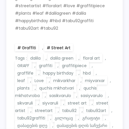
#streetartist #floralart #love #graffitipiece
#plants #leaf #dalilagreen #dalila
#happybirthday #hbd #tabu92graffiti
#tabu92art #tabu92
Graffiti
,
Street Art
Tags :
dalila
,
dalila green
,
floral art
,
GRAFF
,
graffiti
,
graffitipiece
,
grafflife
,
happy birthday
,
hbd
,
leaf
,
Love
,
mikvarkhar
,
miyvarxar
,
plants
,
quchis mkhatvari
,
quchis
mkhatvroba
,
sasikvarulo
,
sasiyvarulo
,
sikvaruli
,
siyvaruli
,
street art
,
street
artist
,
streetart
,
tabu92
,
tabu92art
,
tabu92graffiti
,
გილოცავ
,
გრაფიტი
,
დაბადების დღე
,
დაბადების დღის საჩუქარი
,