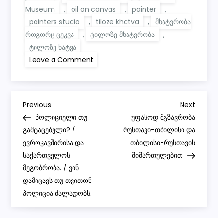
Museum
,
oil on canvas
,
painter
,
painters studio
,
tiloze khatva
,
მხატვრობა
როგორც ცეკვა
,
ტილოზე მხატვრობა
,
ტილოზე ხატვა
on
Leave a Comment
Artist
Cristina
BanBan:
“Painting
is
P
like
Previous
Next
Previous
Next
dancing.”
Post
Post
პოლიციელი თუ
უფასოდ მგზავრობა
|
o
Louisiana
გამტაცებელი? /
რუსთავი-თბილისი და
Channel
ევროკავშირისა და
თბილისი-რუსთავის
s
საქართველოს
მიმართულებით
მეგობრობა. / ვინ
t
დამიცავს თუ თვითონ
პოლიცია ძალადობს.
n