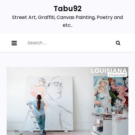
Skip
Tabu92
to
Street Art, Graffiti, Canvas Painting, Poetry and
content
etc..
Search
for: