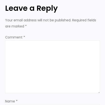
a
Leave a Reply
v
Your email address will not be published.
Required fields
i
are marked
*
g
Comment
*
a
t
i
o
n
Name
*