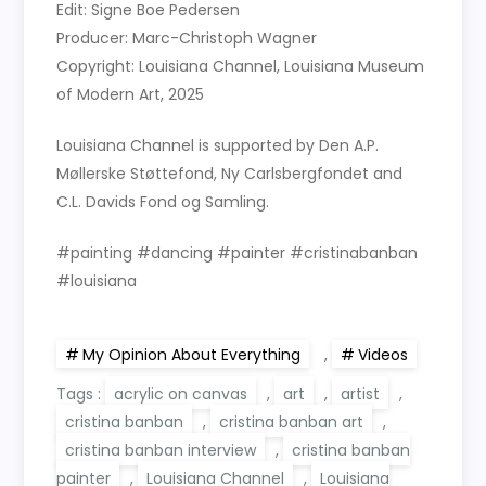
Edit: Signe Boe Pedersen
Producer: Marc-Christoph Wagner
Copyright: Louisiana Channel, Louisiana Museum
of Modern Art, 2025
Louisiana Channel is supported by Den A.P.
Møllerske Støttefond, Ny Carlsbergfondet and
C.L. Davids Fond og Samling.
#painting #dancing #painter #cristinabanban
#louisiana
My Opinion About Everything
,
Videos
Tags :
acrylic on canvas
,
art
,
artist
,
cristina banban
,
cristina banban art
,
cristina banban interview
,
cristina banban
painter
,
Louisiana Channel
,
Louisiana