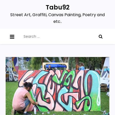
Skip
Tabu92
to
Street Art, Graffiti, Canvas Painting, Poetry and
content
etc..
Search
for: