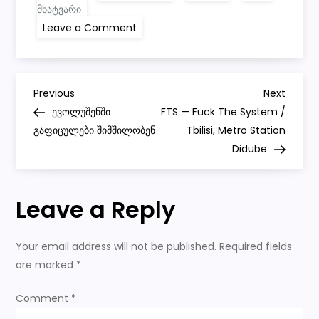
მხატვარი
on
Leave a Comment
Art
Festival
—
Argani
•
P
არგანი
Previous
Next
Previous
Next
|
Post
Post
ევოლუშენში
FTS — Fuck The System /
My
o
“Legal
გაფიცულები შიმშილობენ
Tbilisi, Metro Station
Graffiti”
—
Didube
s
Batumi
/
ბათუმი
t
(Painting
Leave a Reply
Process)
n
Your email address will not be published.
Required fields
a
are marked
*
v
Comment
*