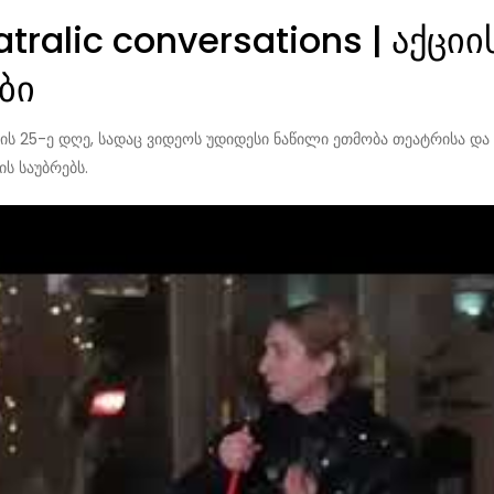
atralic conversations | აქცი
ბი
ქციის 25-ე დღე, სადაც ვიდეოს უდიდესი ნაწილი ეთმობა თეატრისა და
ს საუბრებს.