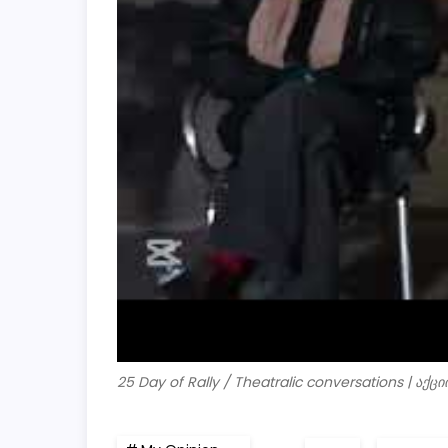
25 Day of Rally / Theatralic conversations | ა