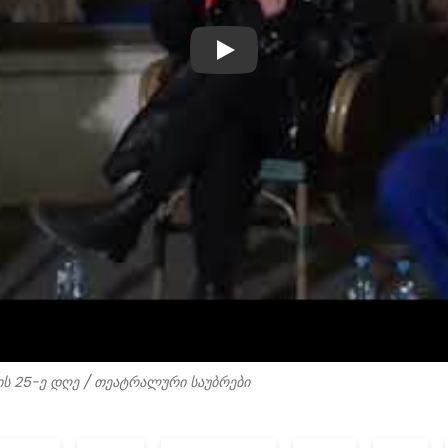
PLAY
ქციის 25-ე დღე / თეატრალური საუბრები