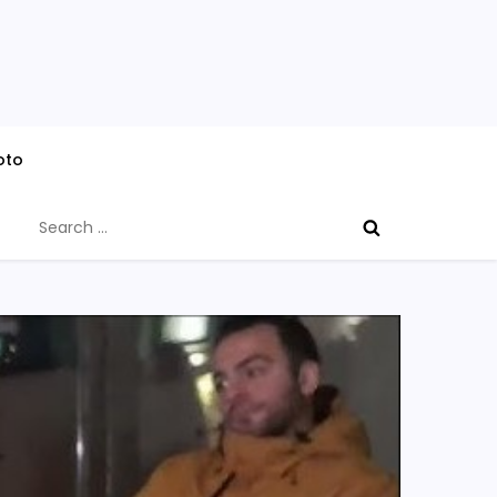
oto
Search
for: