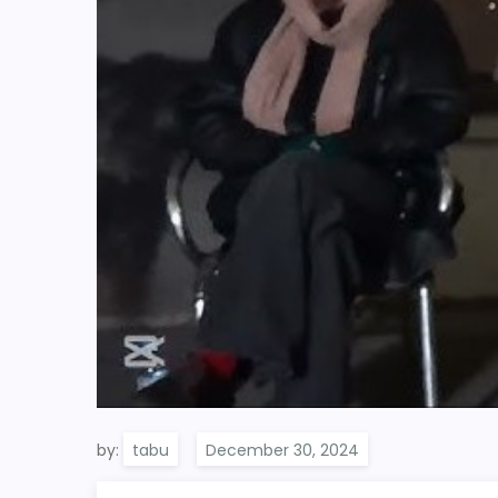
by:
tabu