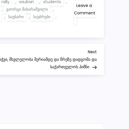
rally
,
saubari
,
students
,
Leave a
,
გიორგი მახარაშვილი
,
Comment
,
საუბარი
,
საუბრები
,
on
25
Day
of
Rally
/
Theatralic
conversations
Next
Next
|
Post
აჭვი, მსვლელობა მერიამდე და წრეზე დადგომა და
აქციის
25-
საქართველოს ჰიმნი
ე
დღე
/
თეატრალური
საუბრები