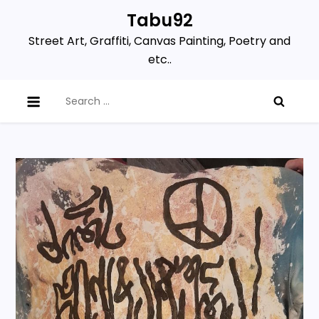
Skip
Tabu92
to
Street Art, Graffiti, Canvas Painting, Poetry and
content
etc..
Search
for: