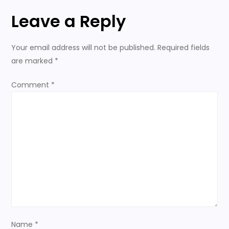
n
Leave a Reply
a
Your email address will not be published.
Required fields
v
are marked
*
i
Comment
*
g
a
t
i
o
n
Name
*