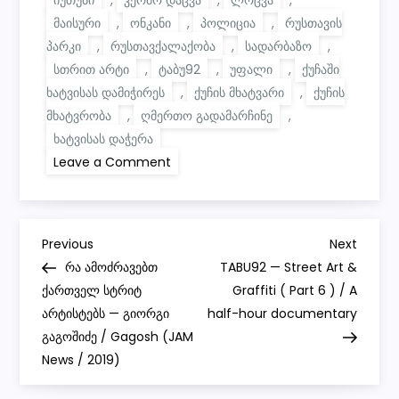
მაისური
,
ონკანი
,
პოლიცია
,
რუსთავის
პარკი
,
რუსთავქალაქობა
,
სადარბაზო
,
სთრით არტი
,
ტაბუ92
,
უფალი
,
ქუჩაში
ხატვისას დამიჭირეს
,
ქუჩის მხატვარი
,
ქუჩის
მხატვრობა
,
ღმერთო გადამარჩინე
,
ხატვისას დაჭერა
on
Leave a Comment
ჩემი
დაჭერა
დაცვისგან
რუსთავის
პარკში,
P
ამფითეატრის
Previous
Next
Previous
Next
მთავარი
Post
Post
რა ამოძრავებთ
TABU92 — Street Art &
შესასვლელის
o
შენობაში..
ქართველ სტრიტ
Graffiti ( Part 6 ) / A
(მცირე
არტისტებს — გიორგი
გადახვევები
half-hour documentary
s
რუსთავქალაქობის,
გაგოშიძე / Gagosh (JAM
ხატებსა
და
News / 2019)
t
შიშით
გაჩენილ
სტრესზეც)