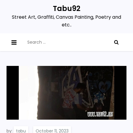
Skip
Tabu92
to
Street Art, Graffiti, Canvas Painting, Poetry and
content
etc..
Search
for:
by:
tabu