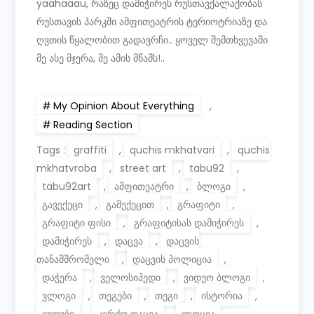
yaahaaau, რაზეც დამიჭირეს რუსთავქალაქობას
რუსთავის პარკში ამფითეატრის ტერიოტრიაზე და
ღვთის წყალობით გადავრჩი.. ყოველ შემთხვევაში
მე ასე მჯერა, მე ამის მწამს!..
My Opinion About Everything
,
Reading Section
Tags :
graffiti
,
quchis mkhatvari
,
quchis
mkhatvroba
,
street art
,
tabu92
,
tabu92art
,
ამფითეატრი
,
ბლოგი
,
გავექეცი
,
გამექეცით
,
გრაფიტი
,
გრაფიტი ფისი
,
გრაფიტისას დამიჭირეს
,
დამიჭირეს
,
დაცვა
,
დაცვის
თანამშრომელი
,
დაცვის პოლიცია
,
დაჭერა
,
ველოსიპედი
,
ვიდეო ბლოგი
,
ვლოგი
,
თეგები
,
თეგი
,
ისტორია
,
იუთუბი
,
კერძო დაცვა
,
ლოცვა
,