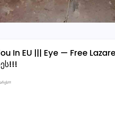
ou In EU ||| Eye — Free Lazar
ს!!!
რეს!!!