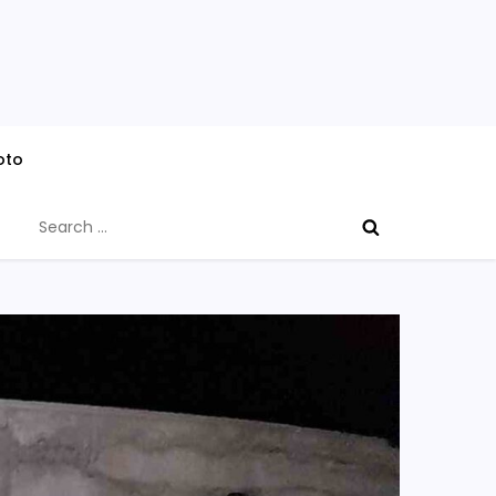
oto
Search
for: