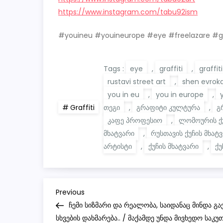
https://www.instagram.com/tabu92ism
#youineu #youineurope #eye #freelazare #g
Tags :
eye
,
graffiti
,
graffit
rustavi street art
,
shen evroka
you in eu
,
you in europe
,
თეგი
,
გრაფიტი კულტურა
,
გ
Graffiti
კაფე პროფესიო
,
ლომოურის ქ
მხატვარი
,
რუსთავის ქუჩის მხატ
არტისტი
,
ქუჩის მხატვარი
,
ქუ
P
Previous
Previous
Post
ჩემი სიზმარი და რეალობა, საიდანაც მინდა გა
o
სხვების დახმარება.. / მაქამდე უნდა მივხედო საკუ