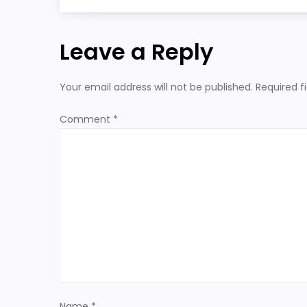
s
Leave a Reply
t
n
Your email address will not be published.
Required f
a
Comment
*
v
i
g
a
t
Name
*