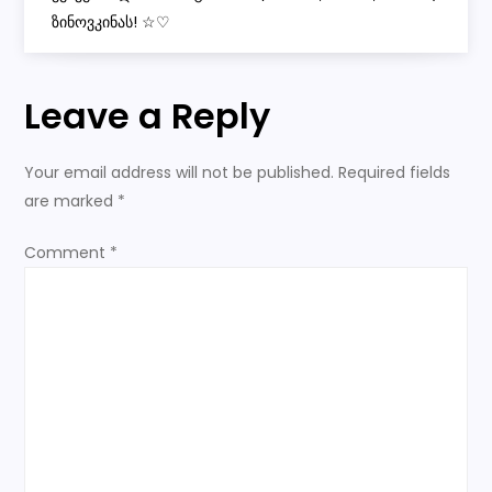
ზინოვკინას! ☆♡
s
t
Leave a Reply
n
Your email address will not be published.
Required fields
a
are marked
*
v
Comment
*
i
g
a
t