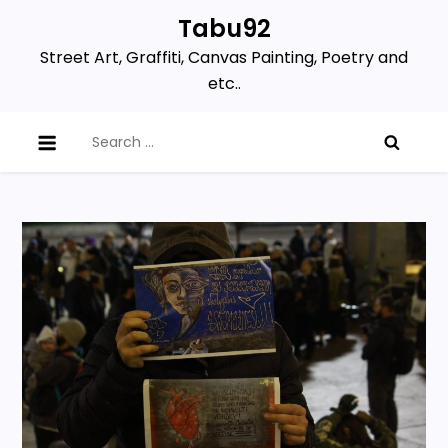
Skip
Tabu92
to
Street Art, Graffiti, Canvas Painting, Poetry and
content
etc..
Search
for: