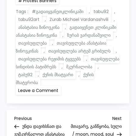
Protest Banners
Tags :
#გადაიყვანეთკლინიკაში
,
tabu92
,
tabu92art
,
Zurab Michael Vardanashvili
,
ანასტასია ზინოვკინა
,
გადაიყვნეთ კლინიკაში
ანასტასია ზინოვკინა
,
ზურაბ ვარდანაშვილი
,
თავისუფლება
,
თავისუფლება ანასტასია
ზინოვკინას
,
თავისუფლება არტემ გრიბულს
,
თავისუფლება რეჟიმის ტყვეებს
,
თავისუფლება
სინდისის პატიმრებს
,
მკურნალობა
,
ტაბუ92
,
ქუჩის მხატვარი
,
ქუჩის
მხატვრობა
on
Leave a Comment
ყველამ
ყველაფერი
უნდა
ვქნათ,
რომ
P
გადავარჩინოთ
Previous
Next
Previous
Next
ანასტასია
Post
Post
უნდა დავიხსნათ და
მთავარე, განწყობა, სული
ზინოვკინა
o
ვუმკურნალოთ ანასტასია
/ moon, mood, soul