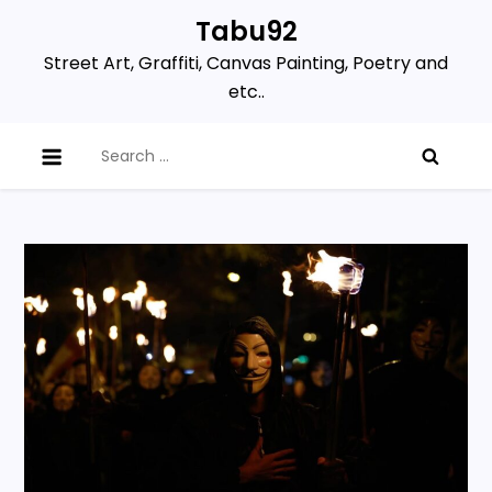
Skip
Tabu92
to
Street Art, Graffiti, Canvas Painting, Poetry and
content
etc..
Search
for: