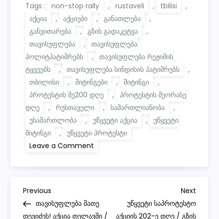
Tags :
non-stop rally
,
rustaveli
,
tbilisi
,
აქცია
,
აქციები
,
განათლება
,
განვითარება
,
გზის გადაკეტვა
,
თავისუფლება
,
თავისუფლება
პოლიტპატიმრებს
,
თავისუფლება რეჟიმის
ტყვეებს
,
თავისუფლება სინდისის პატიმრებს
,
თბილისი
,
მიტინგები
,
მიტინგი
,
პროტესტის მე200 დღე
,
პროტესტის მეორასე
დღე
,
რუსთაველი
,
სამართლიანობა
,
უსამართლობა
,
უწყვეტი აქცია
,
უწყვეტი
მიტინგი
,
უწყვეტი პროტესტი
on
Leave a Comment
უწყვეტი
საპროტესტო
აქციის
მეორასე
დღე
P
/
Previous
Next
Previous
Next
200’th
Post
Post
თავისუფლება მათე
უწყვეტი საპროტესტო
day
o
of
დევიძეს! აქცია თელავში /
აქციის 202-ე დღე / გზის