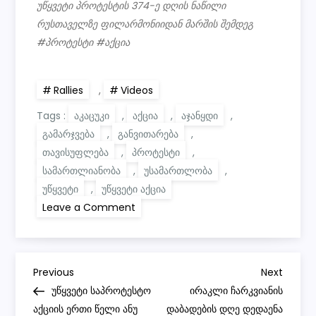
უწყვეტი პროტესტის 374-ე დღის ნაწილი
რუსთაველზე ფილარმონიიდან მარშის შემდეგ
#პროტესტი #აქცია
Rallies
,
Videos
Tags :
აკაცუკი
,
აქცია
,
აჯანყდი
,
გამარჯვება
,
განვითარება
,
თავისუფლება
,
პროტესტი
,
სამართლიანობა
,
უსამართლობა
,
უწყვეტი
,
უწყვეტი აქცია
on
Leave a Comment
უწყვეტი
პროტესტის
374-
ე
დღის
P
ნაწილი
Previous
Next
Previous
Next
რუსთაველზე
Post
Post
უწყვეტი საპროტესტო
ირაკლი ჩარკვიანის
ფილარმონიიდან
o
მარშის
აქციის ერთი წელი ანუ
დაბადების დღე დედაენა
შემდეგ