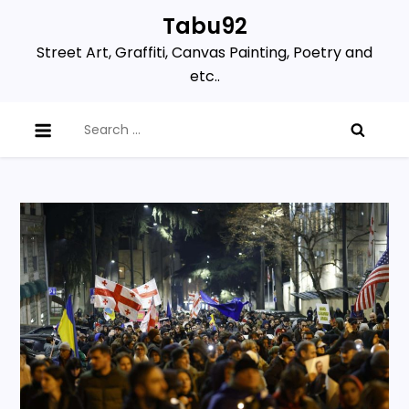
Skip
Tabu92
to
Street Art, Graffiti, Canvas Painting, Poetry and
content
etc..
Search
for: