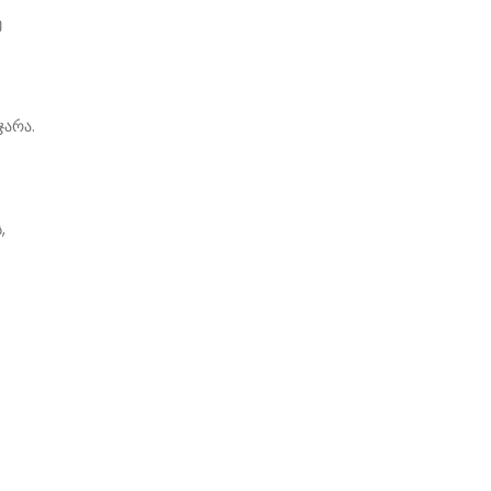
ე
ჯარა.
,