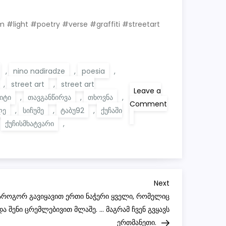
light #poetry #verse #graffiti #streetart
,
nino nadiradze
,
poesia
,
,
street art
,
street art
Leave a
იტი
,
თავგანწირვა
,
თხოვნა
,
Comment
ლე
,
სიჩუმე
,
ტაბუ92
,
ქუჩაში
on
სიჩუმე
,
ქუჩისმხატვარი
,
–
ვინმეს
აყვირებას
ყოველთვის
ითხოვს,
სინათლე
განწირულია
Next
Next
რომ
ოდესმე
Post
მაროგორ გავიყავით ერთი ნაჭერი ყველი, რომელიც
ჩაქრეს!..
ა შენი ცრემლებივით მლაშე. … მაგრამ ჩვენ გვყავს
(2020)
ერთმანეთი.