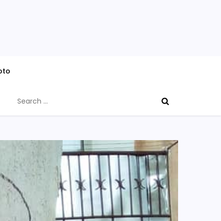
oto
Search
for: