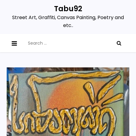
Skip
Tabu92
to
Street Art, Graffiti, Canvas Painting, Poetry and
content
etc..
Search
for: