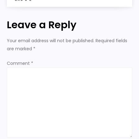
n
a
Leave a Reply
v
Your email address will not be published.
Required fields
i
are marked
*
g
Comment
*
a
t
i
o
n