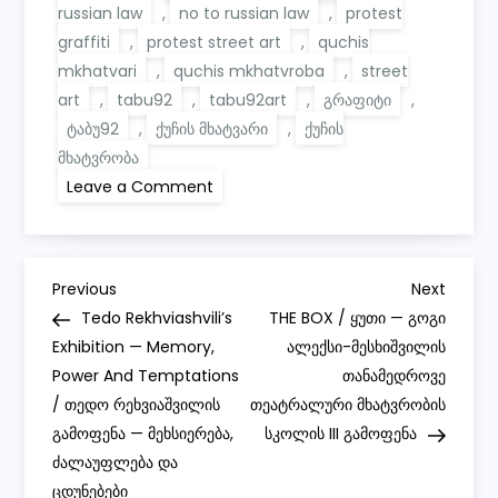
russian law
,
no to russian law
,
protest
graffiti
,
protest street art
,
quchis
mkhatvari
,
quchis mkhatvroba
,
street
art
,
tabu92
,
tabu92art
,
გრაფიტი
,
ტაბუ92
,
ქუჩის მხატვარი
,
ქუჩის
მხატვრობა
on
Leave a Comment
სექსუალური
აქტისადმი
პირადი
მონაცემების
უქონლობისთვის
P
დასჯისადმი
Previous
Next
Previous
Next
შექმნილი
Post
Post
Tedo Rekhviashvili’s
THE BOX / ყუთი — გოგი
ახალი
o
ქუჩის
Exhibition — Memory,
ალექსი-მესხიშვილის
მხატვრობა
Power And Temptations
თანამედროვე
s
/ თედო რეხვიაშვილის
თეატრალური მხატვრობის
გამოფენა — მეხსიერება,
სკოლის III გამოფენა
t
ძალაუფლება და
ცდუნებები