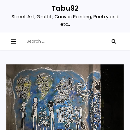
Skip
Tabu92
to
Street Art, Graffiti, Canvas Painting, Poetry and
content
etc..
Search
for: