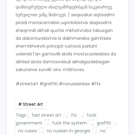
დამთავრებული ახალგაზრდებისგან საკუთარივე
სურვილით ვინც მთხოვეს. / seqsualuri aqtisadmi
piradi monacemebis uqonlobistvis dasjisadmi
sheqmnili akhali quchis mkhatvroba tabusgan
da dakonturebistvis ki dakhmareba gamitsies
shemtkhveviti principit rustavis parkshi
volierebTan gamovlili skolis mostscavleebisa da
akhlad skola damtavrebuli akhalgazdebisgan
sakutarive survilit vinc mtkhoves.
#streetart #graffiti #norussianlaw #fts
Street Art
Tags :
fast street art
,
fts
,
fuck
government
,
fuck the system
,
graffiti
,
no russia
,
no russian in georgia
,
no