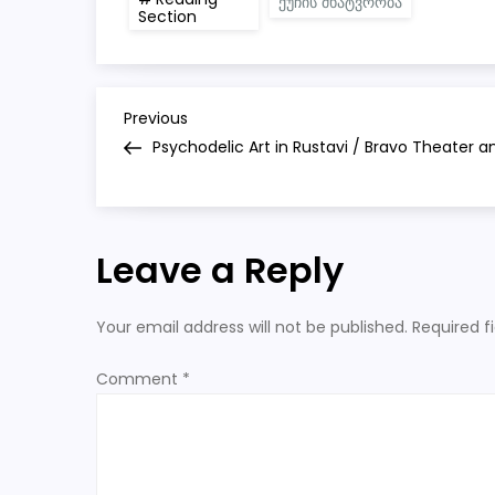
ქუჩის მხატვრობა
Section
P
Previous
Previous
Post
Psychodelic Art in Rustavi / Bravo Theater a
o
s
Leave a Reply
t
n
Your email address will not be published.
Required f
a
Comment
*
v
i