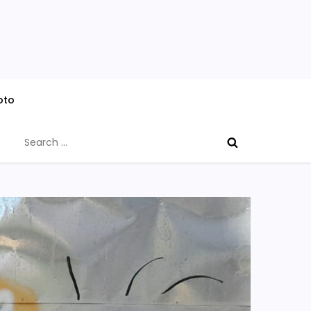
oto
Search
for: