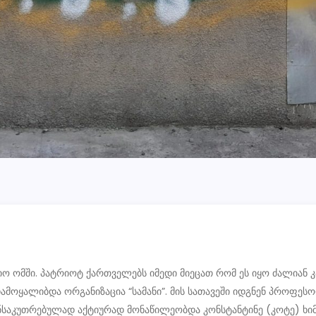
იო ომში. პატრიოტ ქართველებს იმედი მიეცათ რომ ეს იყო ძალიან 
ამოყალიბდა ორგანიზაცია “სამანი”. მის სათავეში იდგნენ პროფესო
 განსაკუთრებულად აქტიურად მონაწილეობდა კონსტანტინე (კოტე) ხი