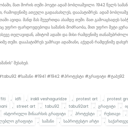
რაობაში, მათ შორის თუში პოეტი ადამ ბობღიაშვილი. 1942 წელს სა
ანი, რამოდენიმე ათეული გადაასახლეს, დააპატიმრეს. ადამ ბობღია
თაში ავიდა. მანდ მას შეუერთდა ასამდე თუში. მათ გამოაცხადეს 
აც უფრო ფარდოვდებოდა სამანის მოძრაობა, მით უფრო მეტი ყურა
ასევე თელავიდან, ამიტომ ადამი და მისი რამდენიმე თანამებრძოლი 
ენიმე თუში. დააპატიმრეს უამრავი ადამიანი, აქედან რამდენიმე და
ანის” შესახებ.
ti #tabu92 #სამანი #1941 #1942 #პროტესტი #გრაფიტი #ტაბუ92
fiti
,
idfi
,
irakli veshaguridze
,
protest art
,
protest gra
ani
,
street art
,
tabu92
,
tabu92art
,
გრაფიტი
,
ი
,
ისტორიული შინაარსის გრაფიტი
,
პროტესტი
,
რუსთავი
,
თლებლო გრაფიტი
,
სამანი
,
საპროტესტო არტი
,
საქართვ