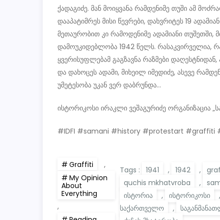
ქადაგიძე. მან მოიყვანა რამდენიმე თუში ამ მოძ
დააპატიმრეს მისი წევრები, დახვრიტეს 19 ადამი
მეთაურობით კი რამოდენიმე ადამიანი თუშეთში, მ
დამოუკიდებლობა 1942 წელს. რასაკვირველია, რ
ყვერისუფლებამ გაგზავნა რაზმები დაღესტნიდან, 
და დახოცეს ადამი, მიხეილ იმედიძე, ასევე რამდ
უმეტესობა უკან ვერ დაბრუნდა…
ისტორიკოსი ირაკლი ვეშაგურიძე ორგანიზაცია „სამ
#IDFI #samani #history #protestart #graffi
Graffiti
,
Tags :
1941
,
1942
,
graf
My Opinion
quchis mkhatvroba
,
sam
About
Everything
ისტორია
,
ისტორიკოსი
,
საქართველო
,
საგანმანა
Reading