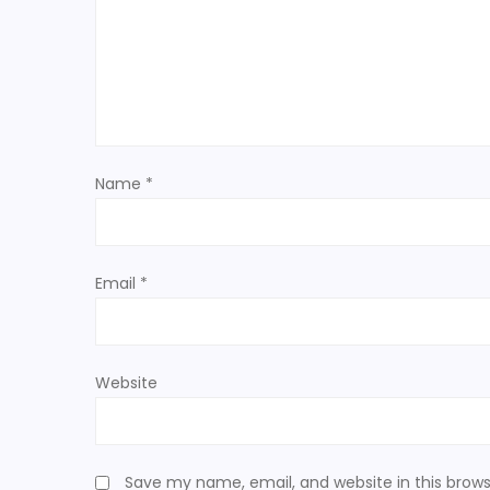
g
a
t
Name
*
i
o
Email
*
n
Website
Save my name, email, and website in this brows