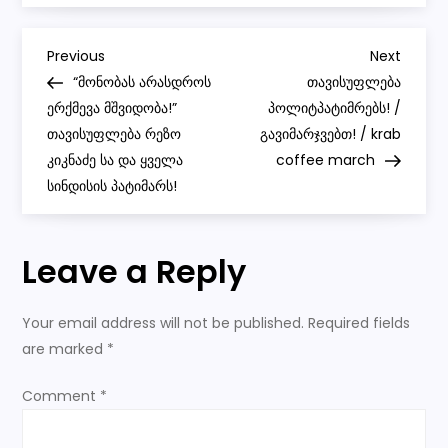
/
ბოზების
აკვარიუმი
P
/
Previous
Next
Previous
Next
ვაsico
Post
Post
“მონობას არასდროს
თავისუფლება
მაღლაფერიძე
o
ერქმევა მშვიდობა!”
პოლიტპატიმრებს! /
თავისუფლება რეზო
გავიმარჯვებთ! / krab
s
კიკნაძე სა და ყველა
coffee march
სინდისის პატიმარს!
t
n
Leave a Reply
a
Your email address will not be published.
Required fields
v
are marked
*
i
Comment
*
g