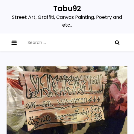
Skip
Tabu92
to
Street Art, Graffiti, Canvas Painting, Poetry and
content
etc..
Search
for: