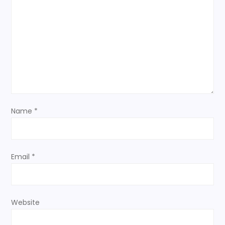
a
t
i
o
n
Name
*
Email
*
Website