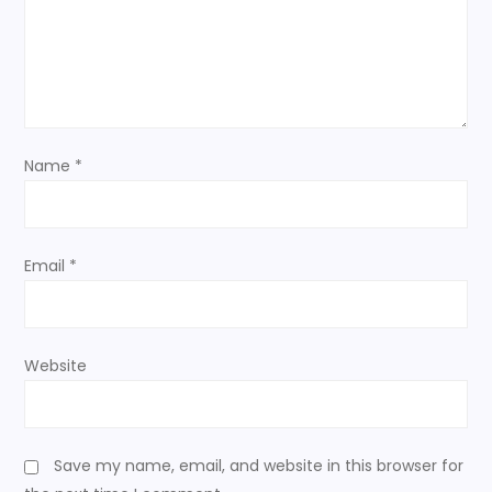
g
ამ
თემასთან.
a
t
i
Name
*
o
n
Email
*
Website
Save my name, email, and website in this browser for