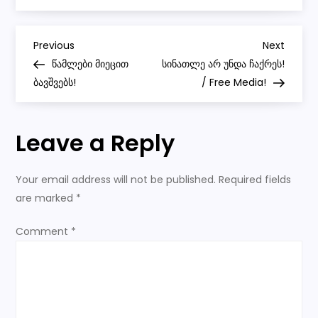
ვიდეოზე,
რომელიც
გადაღე
P
ულია
Previous
Next
Previous
Next
იმ
Post
Post
წამლები მიეცით
სინათლე არ უნდა ჩაქრეს!
ფაქტზე
o
სადაც
ბავშვებს!
/ Free Media!
ჩანს
თუ
s
როგორ
მოძალადე
Leave a Reply
ფორმიანებმა
t
გორში,
ათი
ერთზე
n
Your email address will not be published.
Required fields
რომ
ურტყეს
are marked
*
მოქალაქეს
a
და
ჩემი
Comment
*
სურვილები
v
განვითარების
მცრივ,
ასევე
i
სხვა
გადახვევებზე,
რომდლიც
იკვრება