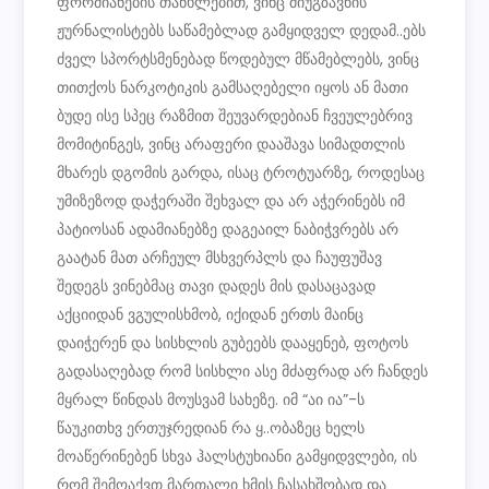
ფორმიანების თანხლებით, ვინც მიუგზავნის
ჟურნალისტებს საწამებლად გამყიდველ დედამ..ებს
ძველ სპორტსმენებად წოდებულ მწამებლებს, ვინც
თითქოს ნარკოტიკის გამსაღებელი იყოს ან მათი
ბუდე ისე სპეც რაზმით შეუვარდებიან ჩვეულებრივ
მომიტინგეს, ვინც არაფერი დააშავა სიმადთლის
მხარეს დგომის გარდა, ისაც ტროტუარზე, როდესაც
უმიზეზოდ დაჭერაში შეხვალ და არ აჭერინებს იმ
პატიოსან ადამიანებზე დაგეაილ ნაბიჭვრებს არ
გაატან მათ არჩეულ მსხვერპლს და ჩაუფუშავ
შედეგს ვინებმაც თავი დადეს მის დასაცავად
აქციიდან ვგულისხმობ, იქიდან ერთს მაინც
დაიჭერენ და სისხლის გუბეებს დააყენებ, ფოტოს
გადასაღებად რომ სისხლი ასე მძაფრად არ ჩანდეს
მყრალ წინდას მოუსვამ სახეზე. იმ “აი ია”-ს
წაუკითხვ ერთუჯრედიან რა ყ..ობაზეც ხელს
მოაწერინებენ სხვა ჰალსტუხიანი გამყიდვლები, ის
რომ შემოაქვთ მართალი ხმის ჩასახშობად და