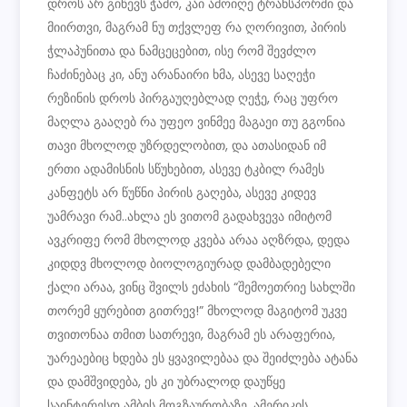
დროს არ გიწევს ჭამო, კაი ამოიღე ტრანსპორში და
მიირთვი, მაგრამ ნუ თქვლეფ რა ღორივით, პირის
ჭლაპუნითა და ნამცეცებით, ისე რომ შევძლო
ჩაძინებაც კი, ანუ არანაირი ხმა, ასევე საღეჭი
რეზინის დროს პირგაუღებლად ღეჭე, რაც უფრო
მაღლა გააღებ რა უფეო ვინმეე მაგაეი თუ გგონია
თავი მხოლოდ უზრდელობით, და ათასიდან იმ
ერთი ადამისნის სწუხებით, ასევე ტკბილ რამეს
კანფეტს არ წუწნი პირის გაღება, ასევე კიდევ
უამრავი რამ..ახლა ეს ვითომ გადახვევა იმიტომ
ავკრიფე რომ მხოლოდ კვება არაა აღზრდა, დედა
კიდდვ მხოლოდ ბიოლოგიურად დამბადებელი
ქალი არაა, ვინც შვილს ეძახის “შემოეთრიე სახლში
თორემ ყურებით გითრევ!” მხოლოდ მაგიტომ უკვე
თვითონაა თმით სათრევი, მაგრამ ეს არაფერია,
უარეაებიც ხდება ეს ყვავილებაა და შეიძლება ატანა
და დამშვიდება, ეს კი უბრალოდ დაუწყე
საინტერესო ამბის მოგზაურობაზე, ამერიკის