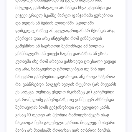
დანგრევითბიწყებოდა მე ყველა მსგავსი რამ
მძულდა, გამოსავალი არ ჩანდა სხვა ვაეიანტი და
ვიჯექი გრძელ სკამზე მარტო ფანჯარაში ყურებითა
და დედის ან ბებიის ლოდინში. სკოლაში
ფიზკულტურაზეც ამ ყველაფრიდან არ მქონდა არც
ენერფია დაა არც ინტერესი რომ ვინმესთვის
გამესწრო ან საერთოდ მემოძრავა ამ ბოლოს
ვჩანჩსლებსი ან ვიჯექი სადნე დარბაზის ან ეზოს
კუთხეში ისე რომ არავის ვახსოვდი ცოცხალი ვიყავი
თუ არა, სამაგიეროდ ტროლეიბუსი თუ წინ იყო
ნახევარი გაჩერებით გავრბოდი, ანუ როცა საჭიროა
რა, ვასწრებდი, ზოგჯერ ხელის რტყმით (არ მიყვარს
ეს სიტყვა, თუნდაც უსულო რკინაზეც კი) ვაჩერებდი
და რომელიმე გაჩერდბაზე თუ ვინმე ვერ ასწრებდა
შემოსვლას ბოძს ვებჯინდბიდი და ვუღებდი კარს,
ვისაც 10 თეთეი არ ჰქონდა რამოდენიმეჯერ ისაც
ჩადიოდა ჩემი გაღებული კარით. მოკლედ მთავარი
მაინც არ მითქვამს როდესაც ვერ აღზრდი ბავშვს,