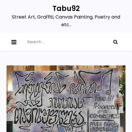
Skip
Tabu92
to
Street Art, Graffiti, Canvas Painting, Poetry and
content
etc..
Search
for: