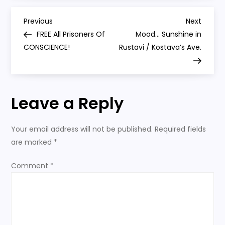
თავისუფლება
აღარაფერს
P
ნიშნავს!
Previous
Next
Previous
Next
—
Post
Post
FREE All Prisoners Of
Mood… Sunshine in
დავით
o
ხომერიკი
CONSCIENCE!
Rustavi / Kostava’s Ave.
s
t
Leave a Reply
n
Your email address will not be published.
Required fields
a
are marked
*
v
Comment
*
i
g