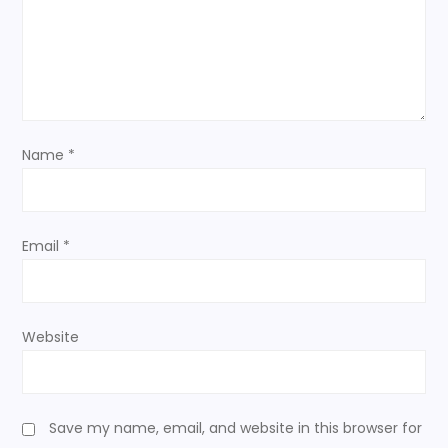
a
t
i
o
Name
*
n
Email
*
Website
Save my name, email, and website in this browser for