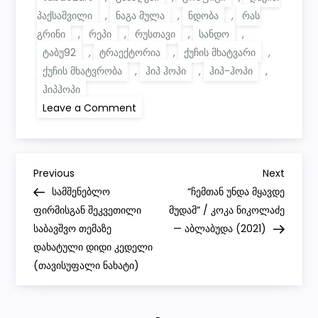
პაქსაშვილი
,
ნაგა მულა
,
ნდობა
,
რას
გრინი
,
რეპი
,
რუსთავი
,
სანდო
,
ტაბუ92
,
ტრაექტორია
,
ქუჩის მხატვარი
,
ქუჩის მხატვრობა
,
ჰიპ ჰოპი
,
ჰიპ-ჰოპი
,
ჰიპჰოპი
on
Leave a Comment
მოვხაზე
უცნაური
ტრაექტორია,
არ
გესმის,
P
მაგრამ
Previous
Next
Previous
Next
იცი
Post
Post
სამშენებლო
“ჩემთან უნდა მყავდე
სწორია,
o
და
ფირმისგან შეკვეთილი
მუდამ” / კოკა ნიკოლაძე
მართლაც
საბავშვო თემაზე
სწორია,
— აბლაბუდა (2021)
s
იმიტომ
დახატული დიდი კედელი
რომ
მე
(თავისუფალი ნახატი)
t
ვარ
სანდო,
ჩემს
n
რეპზე