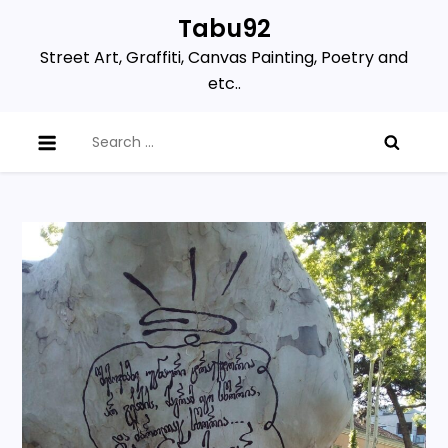
Skip
Tabu92
to
Street Art, Graffiti, Canvas Painting, Poetry and
content
etc..
Search
for: