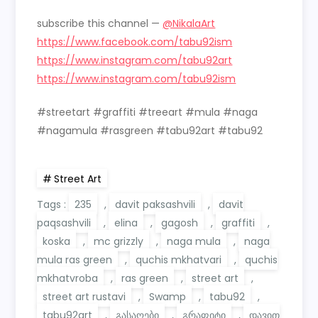
subscribe this channel —
@NikalaArt
https://www.facebook.com/tabu92ism
https://www.instagram.com/tabu92art
https://www.instagram.com/tabu92ism
#streetart #graffiti #treeart #mula #naga
#nagamula #rasgreen #tabu92art #tabu92
Street Art
Tags :
235
,
davit paksashvili
,
davit
paqsashvili
,
elina
,
gagosh
,
graffiti
,
koska
,
mc grizzly
,
naga mula
,
naga
mula ras green
,
quchis mkhatvari
,
quchis
mkhatvroba
,
ras green
,
street art
,
street art rustavi
,
Swamp
,
tabu92
,
tabu92art
,
გასაღები
,
გრაფიტი
,
დავით