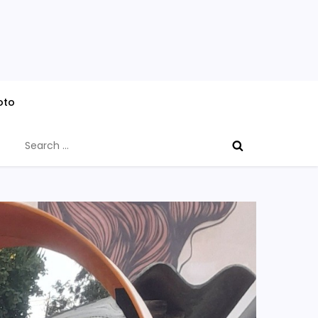
oto
Search
for: