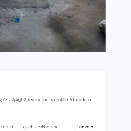
ლება #ტაბუ92 #streetart #graffiti #freedom
i artist
,
quchis mkhatvari
,
Leave a