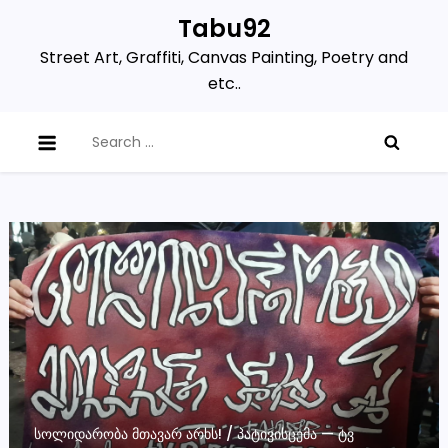
Skip
Tabu92
to
Street Art, Graffiti, Canvas Painting, Poetry and
content
etc..
Search
for:
ᲡᲝᲚᲘᲓᲐᲠᲝᲑᲐ ᲛᲗᲐᲕᲐᲠ ᲐᲠᲮᲡ! / ᲞᲐᲢᲘᲕᲘᲡᲪᲔᲛᲐ — ᲢᲕ