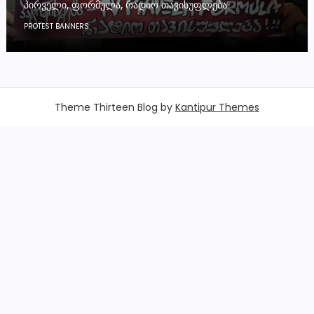
ᲞᲘᲠᲕᲔᲚᲘ, ᲤᲝᲠᲛᲣᲚᲐ, ᲠᲐᲓᲘᲝ ᲗᲐᲕᲘᲡᲣᲤᲚᲔᲑᲐ
PROTEST BANNERS
Theme Thirteen Blog by
Kantipur Themes