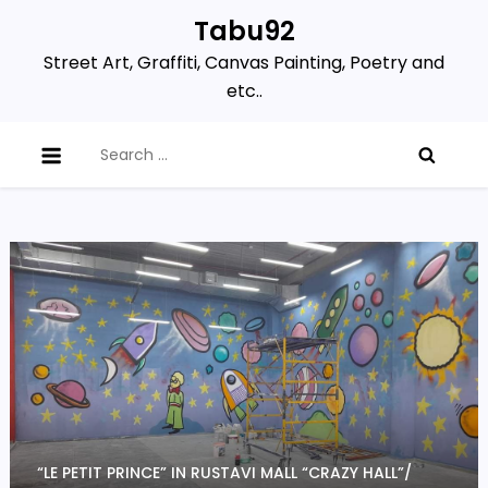
Skip
Tabu92
to
Street Art, Graffiti, Canvas Painting, Poetry and
content
etc..
Search
for:
“LE PETIT PRINCE” IN RUSTAVI MALL “CRAZY HALL”/