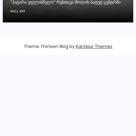
“ᲞᲐᲢᲐᲠᲐ ᲣᲤᲚᲘᲡᲬᲣᲚᲘ” ᲠᲣᲡᲗᲐᲕᲘ ᲛᲝᲚᲘᲡ ᲑᲐᲢᲣᲢ ᲪᲔᲜᲢᲠᲨᲘ
WALL ART
Theme Thirteen Blog by
Kantipur Themes