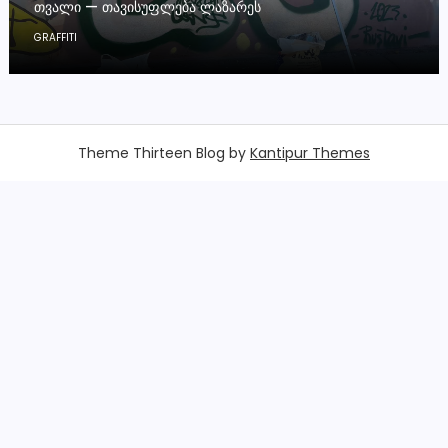
ᲗᲕᲐᲚᲘ — ᲗᲐᲕᲘᲡᲣᲤᲚᲔᲑᲐ ᲚᲐᲖᲐᲠᲔᲡ
GRAFFITI
Theme Thirteen Blog by
Kantipur Themes