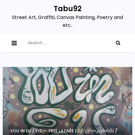
Skip
Tabu92
to
Street Art, Graffiti, Canvas Painting, Poetry and
content
etc..
Search
for:
YOU IN EU / EYE — FREE LAZARE | ᲨᲔᲜ ᲔᲕᲠᲝᲙᲐᲕᲨᲘᲠᲨᲘ /